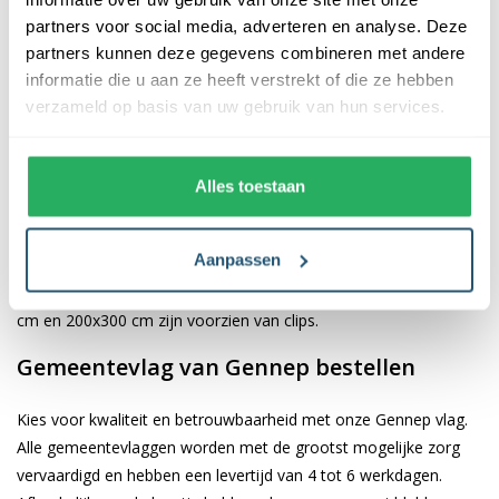
De afwerking van onze vlaggen is van hoge kwaliteit. Ze zijn
partners voor social media, adverteren en analyse. Deze
voorzien van een sterke kopband en een dubbele stiknaad, wat
partners kunnen deze gegevens combineren met andere
bijdraagt aan hun duurzaamheid en stevigheid. Wij bieden de
informatie die u aan ze heeft verstrekt of die ze hebben
vlag van
Gennep
aan in verschillende afmetingen: 40x60 cm,
verzameld op basis van uw gebruik van hun services.
70x100 cm, 100x150 cm, 150x225 cm en 200x300 cm. Hierdoor
is er altijd een geschikte maat voor jouw specifieke toepassing
Alles toestaan
Afhankelijk van de afmetingen die je kiest, worden de vlaggen
voorzien van verschillende bevestigingsmogelijkheden. De
Aanpassen
vlaggen van 40x60 cm, 70x100 cm en 100x150 cm zijn uitgerust
met een koord en lusje, terwijl de grotere maten van 150x225
cm en 200x300 cm zijn voorzien van clips.
Gemeentevlag van Gennep bestellen
Kies voor kwaliteit en betrouwbaarheid met onze Gennep vlag.
Alle gemeentevlaggen worden met de grootst mogelijke zorg
vervaardigd en hebben een levertijd van 4 tot 6 werkdagen.