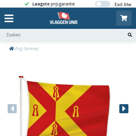
Laagste
prijsgarantie
Gratis ver
Vlag Gennep