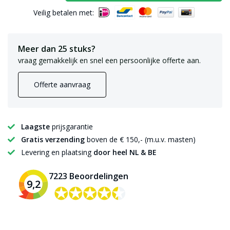
Veilig betalen met:
Meer dan 25 stuks?
vraag gemakkelijk en snel een persoonlijke offerte aan.
Offerte aanvraag
Laagste
prijsgarantie
Gratis verzending
boven de € 150,- (m.u.v. masten)
Levering en plaatsing
door heel NL & BE
7223 Beoordelingen
9,2
✪✪✪✪✪
✪✪✪✪✪