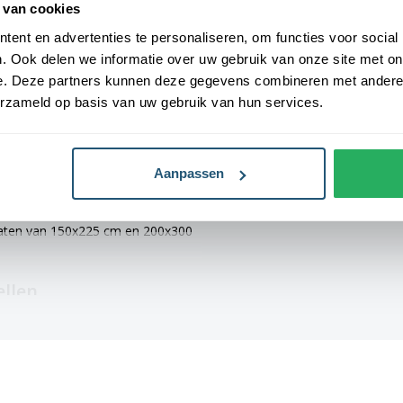
 van cookies
ent en advertenties te personaliseren, om functies voor social
Levensduur
3-6 maanden (af
Ze zijn voorzien van een sterke
. Ook delen we informatie over uw gebruik van onze site met on
weersomstandi
hun duurzaamheid en stevigheid.
e. Deze partners kunnen deze gegevens combineren met andere i
nde afmetingen: 40x60 cm, 70x100
erzameld op basis van uw gebruik van hun services.
is er altijd een geschikte maat
Aanpassen
 vlaggen voorzien van verschillende
, 70x100 cm en 100x150 cm zijn
 maten van 150x225 cm en 200x300
llen
egast vlag. Alle
org vervaardigd en hebben een
catie hebben vlaggen een