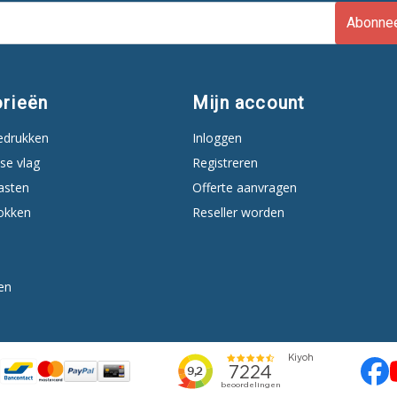
Abonne
rieën
Mijn account
edrukken
Inloggen
se vlag
Registreren
asten
Offerte aanvragen
okken
Reseller worden
en