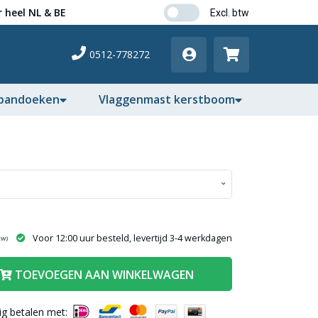
 heel NL & BE
0512-778272
pandoeken
Vlaggenmast kerstboom
Voor 12:00 uur besteld, levertijd 3-4 werkdagen
tw)
TOEVOEGEN AAN WINKELWAGEN
lig betalen met: