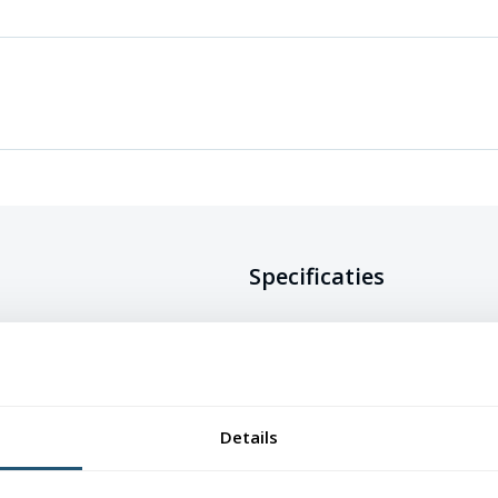
Specificaties
s verkrijgbaar in verschillende
erking. De vlag is gemaakt van 115
Doeksoort
Glanspolyester 
rzaam, maar ook kleurecht en uv-
van de vlag mooi blijven.
Onderhoud
Wasbaar op max
Details
waardoor ze eenvoudig schoon te
Afwerking
Afmetingen t/m
lusje, grotere m