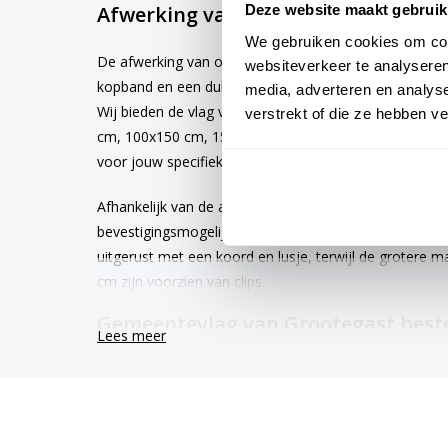
Afwerking van de vlag Grootegast
Deze website maakt gebruik
We gebruiken cookies om cont
De afwerking van onze vlaggen is van hoge kwaliteit. 
websiteverkeer te analyseren
kopband en een dubbele stiknaad, wat bijdraagt aan 
media, adverteren en analys
Wij bieden de vlag van
Grootegast
aan in verschille
verstrekt of die ze hebben v
cm, 100x150 cm, 150x225 cm en 200x300 cm. Hierdoor 
voor jouw specifieke toepassing
Afhankelijk van de afmetingen die je kiest, worden de
bevestigingsmogelijkheden. De vlaggen van 40x60 cm
uitgerust met een koord en lusje, terwijl de grotere
cm zijn voorzien van clips.
Gemeentevlag van Grootegast beste
Lees meer
Kies voor kwaliteit en betrouwbaarheid met onze Groot
gemeentevlaggen worden met de grootst mogelijke z
levertijd van 4 tot 6 werkdagen. Afhankelijk van de lo
gemiddelde levensduur van 3 tot 6 maanden.