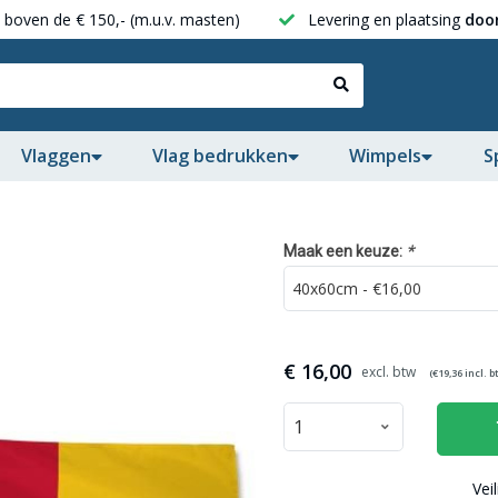
boven de € 150,- (m.u.v. masten)
Levering en plaatsing
door
Vlaggen
Vlag bedrukken
Wimpels
S
*
Maak een keuze:
€
16,00
(€
19,36
incl. b
Vei