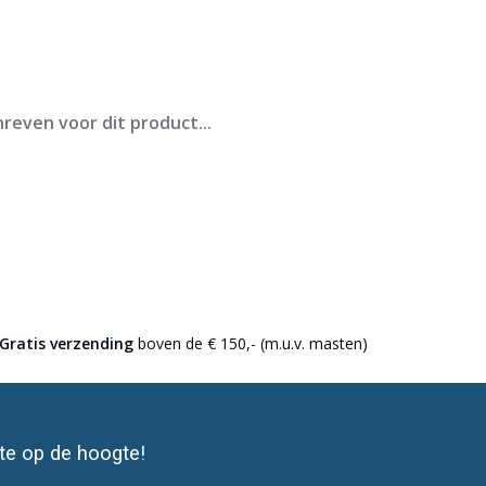
ederland.
reven voor dit product...
Gratis verzending
boven de € 150,- (m.u.v. masten)
ste op de hoogte!