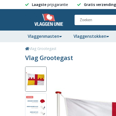
Laagste
prijsgarantie
Gratis verzending
Vlaggenmasten
Vlaggenstokken
Vlag Grootegast
Vlag Grootegast