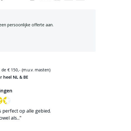
een persoonlijke offerte aan.
de € 150,- (m.u.v. masten)
r heel NL & BE
ingen
✪✪
✪✪
is perfect op alle gebied.
wel als..."