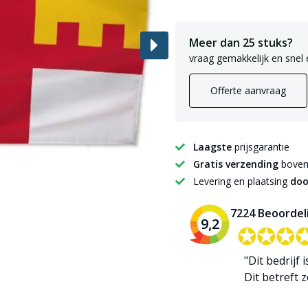
Meer dan 25 stuks?
vraag gemakkelijk en snel 
Offerte aanvraag
Laagste
prijsgarantie
Gratis verzending
boven 
Levering en plaatsing
doo
7224 Beoordel
9,2
✪✪✪
✪✪✪
"Dit bedrijf 
Dit betreft zo