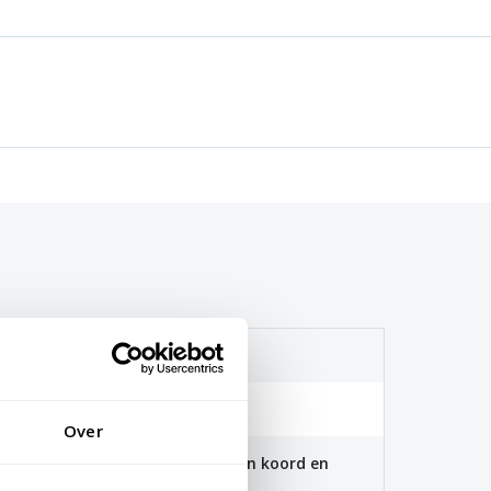
(115 gr/m2)
. 40 graden
Over
 100x150cm zijn voorzien van een koord en
aten zijn voorzien van clips