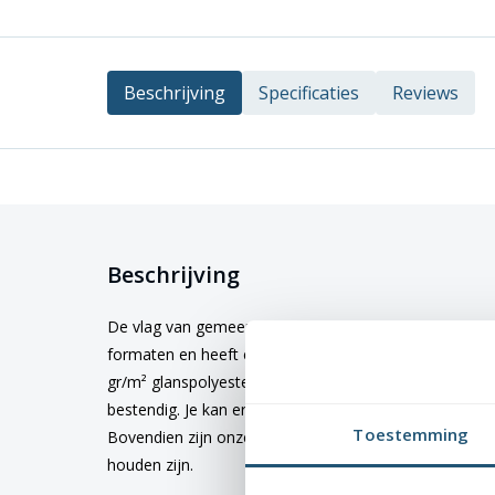
Beschrijving
Specificaties
Reviews
Beschrijving
De vlag van gemeente
Grootegast
kopen? Deze vlag i
formaten en heeft een hoogwaardige kwaliteit en afw
gr/m² glanspolyester. Dit materiaal is niet alleen duu
bestendig. Je kan er dus zeker van zijn dat de kleuren 
Toestemming
Bovendien zijn onze vlaggen wasbaar op 40 graden, 
houden zijn.