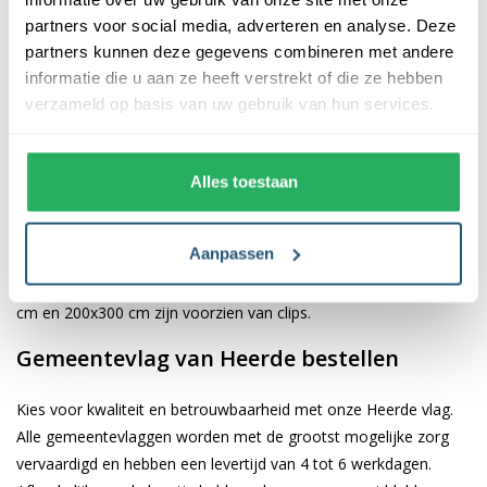
De afwerking van onze vlaggen is van hoge kwaliteit. Ze zijn
partners voor social media, adverteren en analyse. Deze
voorzien van een sterke kopband en een dubbele stiknaad, wat
partners kunnen deze gegevens combineren met andere
bijdraagt aan hun duurzaamheid en stevigheid. Wij bieden de
informatie die u aan ze heeft verstrekt of die ze hebben
vlag van
Heerde
aan in verschillende afmetingen: 40x60 cm,
verzameld op basis van uw gebruik van hun services.
70x100 cm, 100x150 cm, 150x225 cm en 200x300 cm. Hierdoor
is er altijd een geschikte maat voor jouw specifieke toepassing
Alles toestaan
Afhankelijk van de afmetingen die je kiest, worden de vlaggen
voorzien van verschillende bevestigingsmogelijkheden. De
Aanpassen
vlaggen van 40x60 cm, 70x100 cm en 100x150 cm zijn uitgerust
met een koord en lusje, terwijl de grotere maten van 150x225
cm en 200x300 cm zijn voorzien van clips.
Gemeentevlag van Heerde bestellen
Kies voor kwaliteit en betrouwbaarheid met onze Heerde vlag.
Alle gemeentevlaggen worden met de grootst mogelijke zorg
vervaardigd en hebben een levertijd van 4 tot 6 werkdagen.