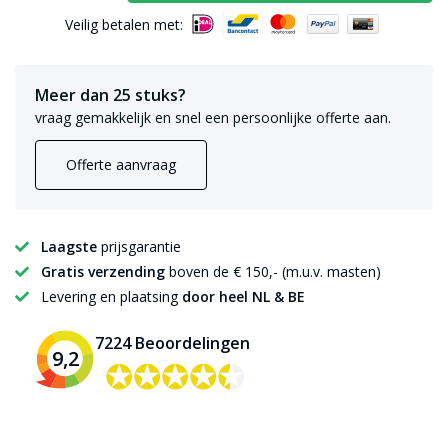
Veilig betalen met:
Meer dan 25 stuks?
vraag gemakkelijk en snel een persoonlijke offerte aan.
Offerte aanvraag
Laagste
prijsgarantie
Gratis verzending
boven de € 150,- (m.u.v. masten)
Levering en plaatsing
door heel NL & BE
7224 Beoordelingen
9,2
✪✪✪✪✪
✪✪✪✪✪