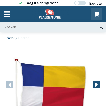
Laagste
prijsgarantie
Gratis ver
Vlag Heerde