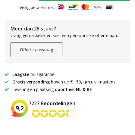
Veilig betalen met:
Meer dan 25 stuks?
vraag gemakkelijk en snel een persoonlijke offerte aan.
Offerte aanvraag
Laagste
prijsgarantie
Gratis verzending
boven de € 150,- (m.u.v. masten)
Levering en plaatsing
door heel NL & BE
7227 Beoordelingen
9,2
✪✪✪✪✪
✪✪✪✪✪