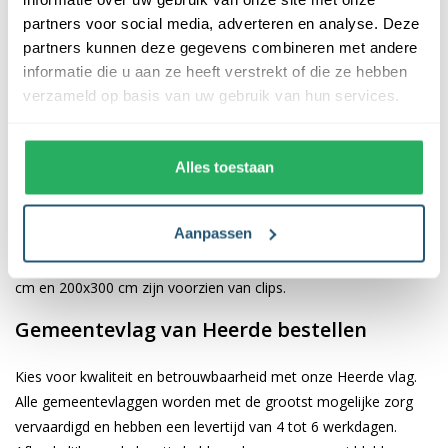
De afwerking van onze vlaggen is van hoge kwaliteit. Ze zijn
partners voor social media, adverteren en analyse. Deze
voorzien van een sterke kopband en een dubbele stiknaad, wat
partners kunnen deze gegevens combineren met andere
bijdraagt aan hun duurzaamheid en stevigheid. Wij bieden de
informatie die u aan ze heeft verstrekt of die ze hebben
vlag van
Heerde
aan in verschillende afmetingen: 40x60 cm,
verzameld op basis van uw gebruik van hun services.
70x100 cm, 100x150 cm, 150x225 cm en 200x300 cm. Hierdoor
is er altijd een geschikte maat voor jouw specifieke toepassing
Alles toestaan
Afhankelijk van de afmetingen die je kiest, worden de vlaggen
voorzien van verschillende bevestigingsmogelijkheden. De
Aanpassen
vlaggen van 40x60 cm, 70x100 cm en 100x150 cm zijn uitgerust
met een koord en lusje, terwijl de grotere maten van 150x225
cm en 200x300 cm zijn voorzien van clips.
Gemeentevlag van Heerde bestellen
Kies voor kwaliteit en betrouwbaarheid met onze Heerde vlag.
Alle gemeentevlaggen worden met de grootst mogelijke zorg
vervaardigd en hebben een levertijd van 4 tot 6 werkdagen.