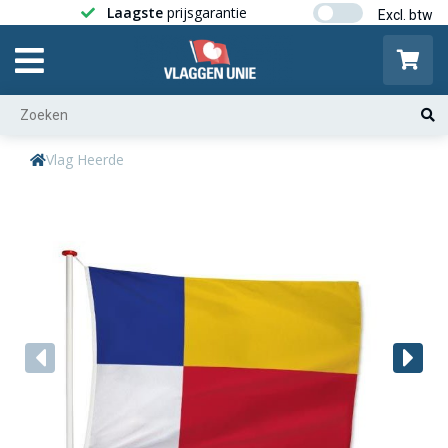
Laagste
prijsgarantie
Gratis ver
Vlag Heerde