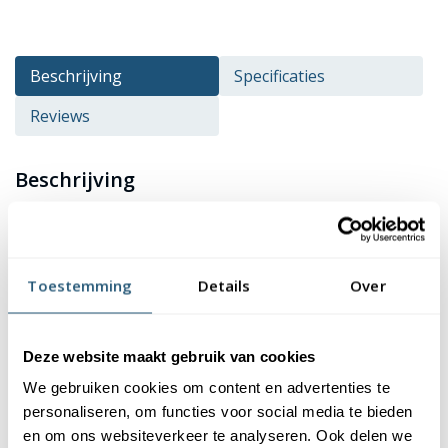
Beschrijving
Specificaties
Reviews
Beschrijving
De vlag van gemeente
Hoogeveen
kopen? Deze vlag is
verkrijgbaar in verschillende formaten en heeft een
hoogwaardige kwaliteit en afwerking. De vlag is gemaakt van
Toestemming
Details
Over
115 gr/m² glanspolyester. Dit materiaal is niet alleen duurzaam,
maar ook kleurecht en uv-bestendig. Je kan er dus zeker van zijn
dat de kleuren van de vlag mooi blijven. Bovendien zijn onze
Deze website maakt gebruik van cookies
vlaggen wasbaar op 40 graden, waardoor ze eenvoudig schoon
We gebruiken cookies om content en advertenties te
te houden zijn.
personaliseren, om functies voor social media te bieden
en om ons websiteverkeer te analyseren. Ook delen we
Afwerking van de vlag Hoogeveen