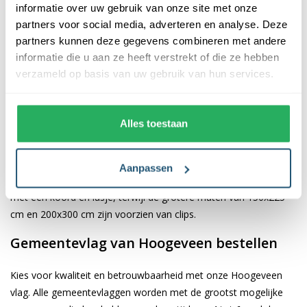
informatie over uw gebruik van onze site met onze
partners voor social media, adverteren en analyse. Deze
De afwerking van onze vlaggen is van hoge kwaliteit. Ze zijn
partners kunnen deze gegevens combineren met andere
voorzien van een sterke kopband en een dubbele stiknaad, wat
informatie die u aan ze heeft verstrekt of die ze hebben
bijdraagt aan hun duurzaamheid en stevigheid. Wij bieden de
verzameld op basis van uw gebruik van hun services.
vlag van
Hoogeveen
aan in verschillende afmetingen: 40x60 cm,
70x100 cm, 100x150 cm, 150x225 cm en 200x300 cm. Hierdoor
is er altijd een geschikte maat voor jouw specifieke toepassing
Alles toestaan
Afhankelijk van de afmetingen die je kiest, worden de vlaggen
voorzien van verschillende bevestigingsmogelijkheden. De
Aanpassen
vlaggen van 40x60 cm, 70x100 cm en 100x150 cm zijn uitgerust
met een koord en lusje, terwijl de grotere maten van 150x225
cm en 200x300 cm zijn voorzien van clips.
Gemeentevlag van Hoogeveen bestellen
Kies voor kwaliteit en betrouwbaarheid met onze Hoogeveen
vlag. Alle gemeentevlaggen worden met de grootst mogelijke