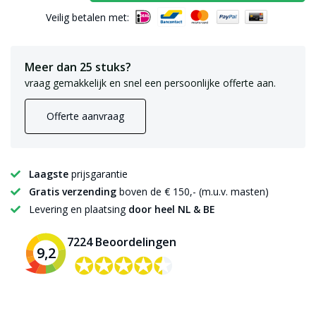
Veilig betalen met:
Meer dan 25 stuks?
vraag gemakkelijk en snel een persoonlijke offerte aan.
Offerte aanvraag
Laagste
prijsgarantie
Gratis verzending
boven de € 150,- (m.u.v. masten)
Levering en plaatsing
door heel NL & BE
7224 Beoordelingen
9,2
✪✪✪✪✪
✪✪✪✪✪