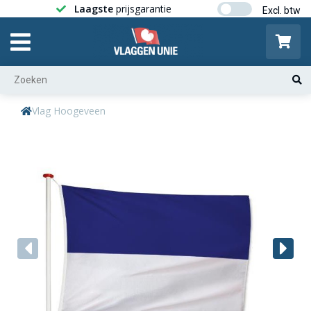
Laagste
prijsgarantie
Gratis ver
Vlag Hoogeveen