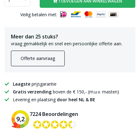
TOEVOEGEN AAN WINKELWAGEN
Veilig betalen met:
Meer dan 25 stuks?
vraag gemakkelijk en snel een persoonlijke offerte aan.
Offerte aanvraag
Laagste
prijsgarantie
Gratis verzending
boven de € 150,- (m.u.v. masten)
Levering en plaatsing
door heel NL & BE
7224 Beoordelingen
9,2
✪✪✪✪✪
✪✪✪✪✪