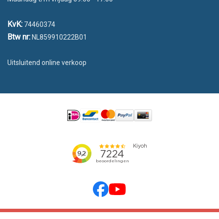
KvK:
74460374
Btw nr:
NL859910222B01
Uitsluitend online verkoop