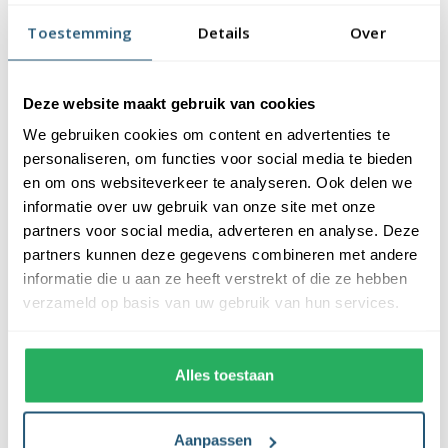
vlaggendoek (115 gr/m2). De vlag heeft een kwalitatieve
Toestemming
Details
Over
afwerking, is uw-werend en kan gewassen worden op maximaal
40 graden. De vlag heeft een gemiddelde levensduur van 3 tot 6
maanden bij continue gebruik. De levensduur is afhankelijk van
Deze website maakt gebruik van cookies
de locatie en weersomstandigheden.
We gebruiken cookies om content en advertenties te
Voordelen van de Jamaicaanse vlag kopen
personaliseren, om functies voor social media te bieden
bij Vlaggen Unie
en om ons websiteverkeer te analyseren. Ook delen we
informatie over uw gebruik van onze site met onze
partners voor social media, adverteren en analyse. Deze
De Jamaicaanse vlag wordt standaard uit eigen voorraad
partners kunnen deze gegevens combineren met andere
geleverd, wat zorgt voor een snelle levering. Ook zijn onze
informatie die u aan ze heeft verstrekt of die ze hebben
vlaggen voorzien van een hoogwaardige afwerking. Ze zijn
verzameld op basis van uw gebruik van hun services.
voorzien van een sterke zoom die vastgezet is met een dubbele
stiknaad. Bij ons profiteer je van de volgende voordelen:
Alles toestaan
✓ snelle levering uit eigen voorraad
✓ altijd de laagste prijs garantie
✓ verkrijgbaar in de meest voorkomende formaten
Aanpassen