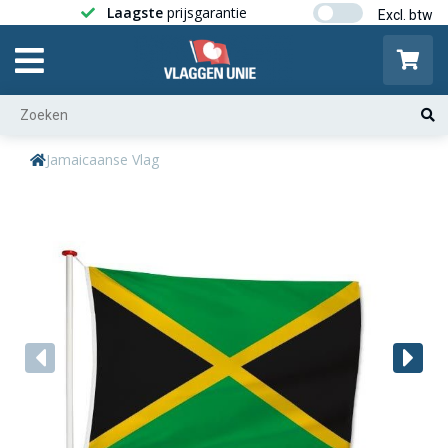
Laagste
prijsgarantie
Gratis ver
Jamaicaanse Vlag