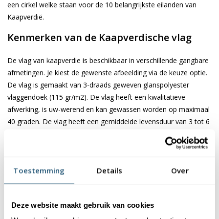
een cirkel welke staan voor de 10 belangrijkste eilanden van
Kaapverdië.
Kenmerken van de Kaapverdische vlag
De vlag van kaapverdie is beschikbaar in verschillende gangbare
afmetingen. Je kiest de gewenste afbeelding via de keuze optie.
De vlag is gemaakt van 3-draads geweven glanspolyester
vlaggendoek (115 gr/m2). De vlag heeft een kwalitatieve
afwerking, is uw-werend en kan gewassen worden op maximaal
40 graden. De vlag heeft een gemiddelde levensduur van 3 tot 6
maanden bij continue gebruik. De levensduur is afhankelijk van
de locatie en weersomstandigheden.
Voordelen van de Kaapverdische vlag
Toestemming
Details
Over
kopen bij Vlaggen Unie
De Kaapverdische vlag wordt standaard uit eigen voorraad
Deze website maakt gebruik van cookies
geleverd, wat zorgt voor een snelle levering. Ook zijn onze