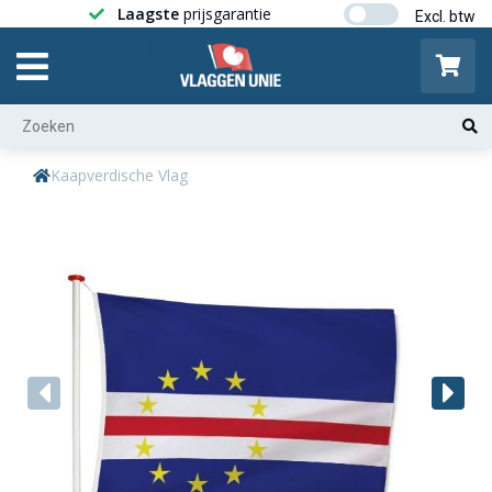
Laagste
prijsgarantie
Gratis ver
Kaapverdische Vlag