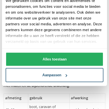
We gebruiken cookies om content en advertenties te
vlaggen voorzien van een hoogwaardige afwerking. Ze zijn
personaliseren, om functies voor social media te bieden
voorzien van een sterke zoom die vastgezet is met een dubbele
en om ons websiteverkeer te analyseren. Ook delen we
stiknaad. Bij ons profiteer je van de volgende voordelen:
informatie over uw gebruik van onze site met onze
partners voor social media, adverteren en analyse. Deze
✓ snelle levering uit eigen voorraad
partners kunnen deze gegevens combineren met andere
✓ altijd de laagste prijs garantie
informatie die u aan ze heeft verstrekt of die ze hebben
✓ verkrijgbaar in de meest voorkomende formaten
verzameld op basis van uw gebruik van hun services.
✓ scherpe bedrukking en heldere kleuren
Plaatsing van de vlag van kaapverdie
Alles toestaan
Een vlag kan voor veel doeleinden gebruikt worden. Bij ons
heeft iedere maat vlag zijn eigen bevestigingsmethode. Deze
Aanpassen
past bij het gebruik van de vlag. Hieronder vind je een schema
met maten en de bijbehorende afwerking.
afmeting
gebruik
afwerking
boot, caravan of