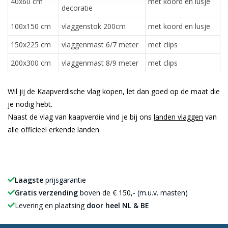
40x60 cm
met koord en lusje
decoratie
100x150 cm
vlaggenstok 200cm
met koord en lusje
150x225 cm
vlaggenmast 6/7 meter
met clips
200x300 cm
vlaggenmast 8/9 meter
met clips
Wil jij de Kaapverdische vlag kopen, let dan goed op de maat die
je nodig hebt.
Naast de vlag van kaapverdie vind je bij ons
landen vlaggen
van
alle officieel erkende landen.
Laagste
prijsgarantie
Gratis verzending
boven de € 150,- (m.u.v. masten)
Levering en plaatsing
door heel NL & BE