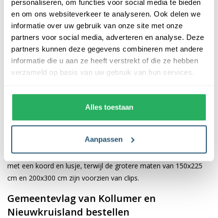
personaliseren, om functies voor social media te bieden
Nieuwkruisland
en om ons websiteverkeer te analyseren. Ook delen we
informatie over uw gebruik van onze site met onze
De afwerking van onze vlaggen is van hoge kwaliteit. Ze zijn
partners voor social media, adverteren en analyse. Deze
voorzien van een sterke kopband en een dubbele stiknaad, wat
partners kunnen deze gegevens combineren met andere
bijdraagt aan hun duurzaamheid en stevigheid. Wij bieden de
informatie die u aan ze heeft verstrekt of die ze hebben
vlag van
Kollumer en Nieuwkruisland
aan in verschillende
verzameld op basis van uw gebruik van hun services.
afmetingen: 40x60 cm, 70x100 cm, 100x150 cm, 150x225 cm en
200x300 cm. Hierdoor is er altijd een geschikte maat voor jouw
specifieke toepassing
Alles toestaan
Afhankelijk van de afmetingen die je kiest, worden de vlaggen
Aanpassen
voorzien van verschillende bevestigingsmogelijkheden. De
vlaggen van 40x60 cm, 70x100 cm en 100x150 cm zijn uitgerust
met een koord en lusje, terwijl de grotere maten van 150x225
cm en 200x300 cm zijn voorzien van clips.
Gemeentevlag van Kollumer en
Nieuwkruisland bestellen