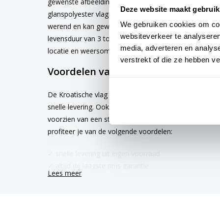
gewenste afbeelding via de keuze optie. De vlag is 
Deze website maakt gebruik
glanspolyester vlaggendoek (115 gr/m2). De vlag heeft
We gebruiken cookies om cont
werend en kan gewassen worden op maximaal 40 grad
websiteverkeer te analyseren
levensduur van 3 tot 6 maanden bij continue gebruik. 
media, adverteren en analys
locatie en weersomstandigheden.
verstrekt of die ze hebben v
Voordelen van de Kroatische vlag k
De Kroatische vlag wordt standaard uit eigen voorraa
snelle levering. Ook zijn onze vlaggen voorzien van e
voorzien van een sterke zoom die vastgezet is met ee
profiteer je van de volgende voordelen:
✓ snelle levering uit eigen voorraad
✓ altijd de laagste prijs garantie
Lees meer
✓ verkrijgbaar in de meest voorkomende formaten
✓ scherpe bedrukking en heldere kleuren
Plaatsing van de vlag van kroatie