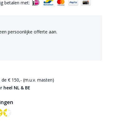
lig betalen met:
een persoonlijke offerte aan.
de € 150,- (m.u.v. masten)
r heel NL & BE
ingen
✪✪
✪✪