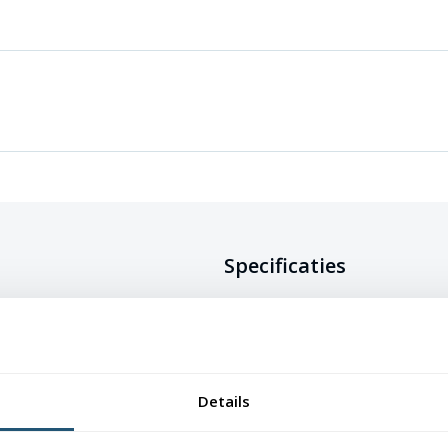
Specificaties
t het Kroatische wapenschild in het
er 1990.
Doeksoort
Glanspolyester 
Afwerking
Afmetingen t/m
Details
lusje, grotere m
ngbare afmetingen. Je kiest de