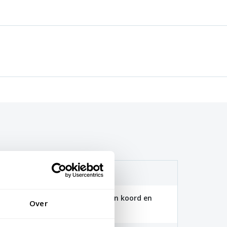
(115 gr/m2)
 100x150cm zijn voorzien van een koord en
Over
aten zijn voorzien van clips