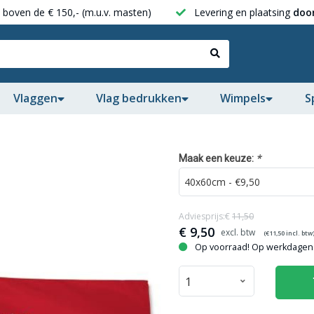
boven de € 150,- (m.u.v. masten)
Levering en plaatsing
door
Vlaggen
Vlag bedrukken
Wimpels
S
*
Maak een keuze:
Adviesprijs:€
11,50
€
9,50
(€
11,50
incl. btw
Op voorraad! Op werkdagen 