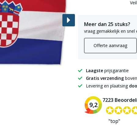
Vei
Meer dan 25 stuks?
vraag gemakkelijk en snel 
Offerte aanvraag
Laagste
prijsgarantie
Gratis verzending
boven 
Levering en plaatsing
doo
7223 Beoordel
9,2
✪✪✪
✪✪✪
"top"