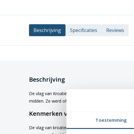
Beschrijving
Specificaties
Reviews
Beschrijving
De vlag van Kroatië bestaat uit rood, wit en blauw me
midden. Ze werd officieel aangenomen op 21 decemb
Kenmerken van de Kroatische vlag
Toestemming
De vlag van kroatie is beschikbaar in verschillende ga