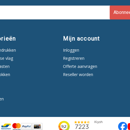
Abonne
rieën
Mijn account
edrukken
Inloggen
se vlag
Registreren
asten
Offerte aanvragen
okken
Reseller worden
en