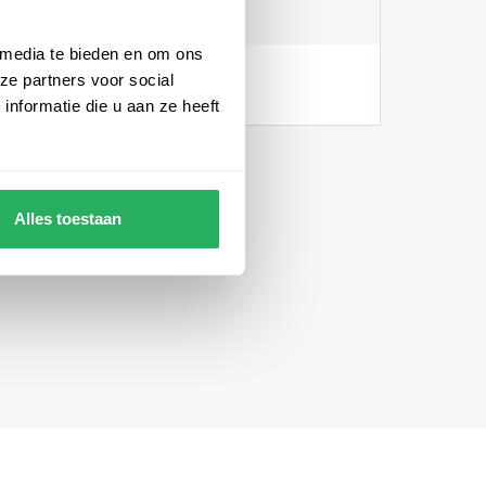
 graden
 media te bieden en om ons
hankelijk van de locatie en
ze partners voor social
gheden)
nformatie die u aan ze heeft
Alles toestaan