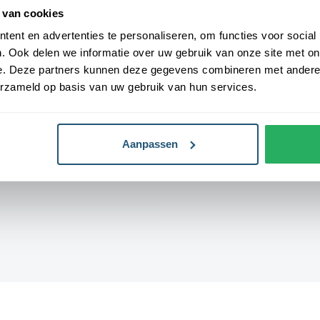
gemaakt van 3-draads geweven
Onderhoud
Wasbaar tot 40
 van cookies
 een kwalitatieve afwerking, is uw-
ent en advertenties te personaliseren, om functies voor social
en. De vlag heeft een gemiddelde
Levensduur
3-6 maanden (af
. Ook delen we informatie over uw gebruik van onze site met on
De levensduur is afhankelijk van de
weersomstandi
e. Deze partners kunnen deze gegevens combineren met andere i
erzameld op basis van uw gebruik van hun services.
open bij Vlaggen Unie
d geleverd, wat zorgt voor een
Aanpassen
en hoogwaardige afwerking. Ze zijn
n dubbele stiknaad. Bij ons