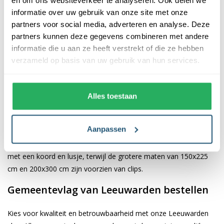
informatie over uw gebruik van onze site met onze
De afwerking van onze vlaggen is van hoge kwaliteit. Ze zijn
partners voor social media, adverteren en analyse. Deze
voorzien van een sterke kopband en een dubbele stiknaad, wat
partners kunnen deze gegevens combineren met andere
bijdraagt aan hun duurzaamheid en stevigheid. Wij bieden de
informatie die u aan ze heeft verstrekt of die ze hebben
vlag van
Leeuwarden
aan in verschillende afmetingen: 40x60
verzameld op basis van uw gebruik van hun services.
cm, 70x100 cm, 100x150 cm, 150x225 cm en 200x300 cm.
Hierdoor is er altijd een geschikte maat voor jouw specifieke
toepassing
Alles toestaan
Afhankelijk van de afmetingen die je kiest, worden de vlaggen
Aanpassen
voorzien van verschillende bevestigingsmogelijkheden. De
vlaggen van 40x60 cm, 70x100 cm en 100x150 cm zijn uitgerust
met een koord en lusje, terwijl de grotere maten van 150x225
cm en 200x300 cm zijn voorzien van clips.
Gemeentevlag van Leeuwarden bestellen
Kies voor kwaliteit en betrouwbaarheid met onze Leeuwarden