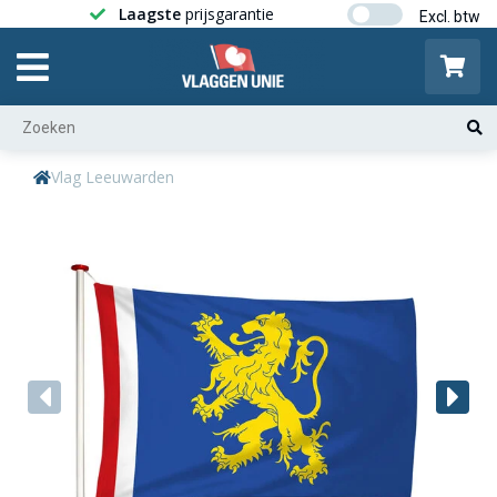
Laagste
prijsgarantie
Gratis ver
Vlag Leeuwarden