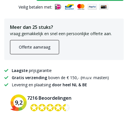
Veilig betalen met:
Meer dan 25 stuks?
vraag gemakkelijk en snel een persoonlijke offerte aan.
Offerte aanvraag
Laagste
prijsgarantie
Gratis verzending
boven de € 150,- (m.u.v. masten)
Levering en plaatsing
door heel NL & BE
7216 Beoordelingen
9,2
✪✪✪✪✪
✪✪✪✪✪