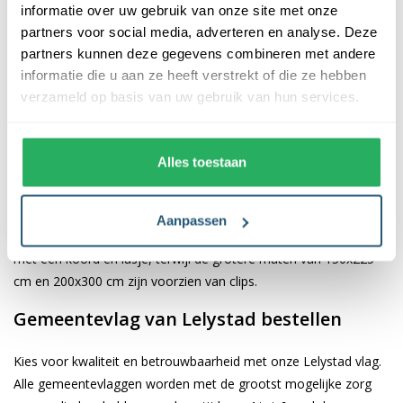
informatie over uw gebruik van onze site met onze
partners voor social media, adverteren en analyse. Deze
De afwerking van onze vlaggen is van hoge kwaliteit. Ze zijn
partners kunnen deze gegevens combineren met andere
voorzien van een sterke kopband en een dubbele stiknaad, wat
informatie die u aan ze heeft verstrekt of die ze hebben
bijdraagt aan hun duurzaamheid en stevigheid. Wij bieden de
verzameld op basis van uw gebruik van hun services.
vlag van
Lelystad
aan in verschillende afmetingen: 40x60 cm,
70x100 cm, 100x150 cm, 150x225 cm en 200x300 cm. Hierdoor
is er altijd een geschikte maat voor jouw specifieke toepassing
Alles toestaan
Afhankelijk van de afmetingen die je kiest, worden de vlaggen
voorzien van verschillende bevestigingsmogelijkheden. De
Aanpassen
vlaggen van 40x60 cm, 70x100 cm en 100x150 cm zijn uitgerust
met een koord en lusje, terwijl de grotere maten van 150x225
cm en 200x300 cm zijn voorzien van clips.
Gemeentevlag van Lelystad bestellen
Kies voor kwaliteit en betrouwbaarheid met onze Lelystad vlag.
Alle gemeentevlaggen worden met de grootst mogelijke zorg