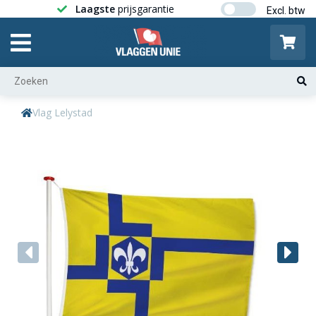
Laagste
prijsgarantie
Gratis ver
Vlag Lelystad