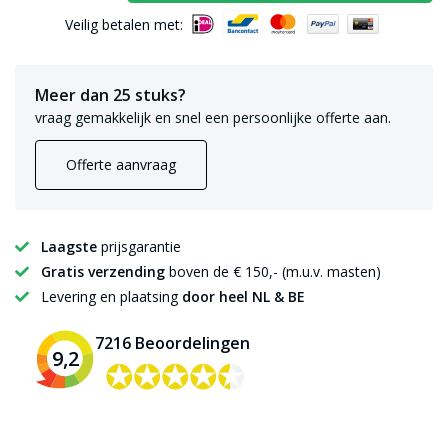
Veilig betalen met:
Meer dan 25 stuks?
vraag gemakkelijk en snel een persoonlijke offerte aan.
Offerte aanvraag
Laagste
prijsgarantie
Gratis verzending
boven de € 150,- (m.u.v. masten)
Levering en plaatsing
door heel NL & BE
7216 Beoordelingen
9,2
✪✪✪✪✪
✪✪✪✪✪