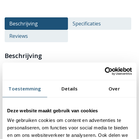
Beschrijving
Specificaties
Reviews
Beschrijving
De vlag van gemeente
Lelystad
kopen? Deze vlag is
verkrijgbaar in verschillende formaten en heeft een
hoogwaardige kwaliteit en afwerking. De vlag is gemaakt van
Toestemming
Details
Over
115 gr/m² glanspolyester. Dit materiaal is niet alleen duurzaam,
maar ook kleurecht en uv-bestendig. Je kan er dus zeker van zijn
dat de kleuren van de vlag mooi blijven. Bovendien zijn onze
Deze website maakt gebruik van cookies
vlaggen wasbaar op 40 graden, waardoor ze eenvoudig schoon
We gebruiken cookies om content en advertenties te
te houden zijn.
personaliseren, om functies voor social media te bieden
en om ons websiteverkeer te analyseren. Ook delen we
Afwerking van de vlag Lelystad