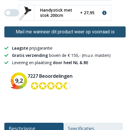
Handystick met
+ 27,95
stok 200cm
Mail me wanneer dit product weer op voorraad is
Laagste
prijsgarantie
Gratis verzending
boven de € 150,- (m.u.v. masten)
Levering en plaatsing
door heel NL & BE
7227 Beoordelingen
9,2
✪✪✪✪✪
✪✪✪✪✪
Beschrijving
Specificaties