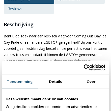
Reviews
Beschrijving
Bent u op zoek naar een lesbisch vlag voor Coming Out Day, de
Gay Pride of een andere LGBTQ+ gelegenheid? Bij ons kunt u
voordelig een lesbian vlag bestellen die perfect is voor het tonen
van uw trots en solidariteit binnen de LGBTQ+ gemeenschap.
Onze vlaggen zijn van hoge kwaliteit en beschikbaar in
verschillende maten om aan al uw wensen te voldoen.
Specificaties van de lesbisch vlag
Toestemming
Details
Over
Onze lesbisch vlag is verkrijgbaar in drie formaten: 100x150 cm,
150x225 cm en 200x300 cm. De vlag van 100x150 cm is ideaal
Deze website maakt gebruik van cookies
voor een vlaggenstok van 200 cm en wordt geleverd met een
We gebruiken cookies om content en advertenties te
koord en lusje aan de linkerkant voor eenvoudige bevestiging.