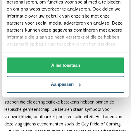
personaliseren, om functies voor social media te bieden
De vlaggen van 150x225 cm en 200x300 cm zijn geschikt voor
en om ons websiteverkeer te analyseren. Ook delen we
vlaggenmasten van respectievelijk 5-6 meter en 7-8 meter, en
informatie over uw gebruik van onze site met onze
worden geleverd met stevige clips aan de linkerkant.
partners voor social media, adverteren en analyse. Deze
partners kunnen deze gegevens combineren met andere
De vlaggen zijn gemaakt van duurzaam polyester vlaggendoek
informatie die u aan ze heeft verstrekt of die ze hebben
met een gewicht van 115 gr/m2. Dit materiaal is kleurecht, UV-
verzameld op basis van uw gebruik van hun services.
bestendig en wasbaar op 40 graden. De dubbele stiknaad en
stevige kopband zorgen voor een lange levensduur, zelfs bij
intensief gebruik.
Alles toestaan
De betekenis van de kleuren en de lesbian
vlag
Aanpassen
De lesbisch vlag bestaat uit verschillende roze, oranje en witte
strepen die elk een specifieke betekenis hebben binnen de
lesbische gemeenschap. De kleuren staan symbool voor
vrouwelijkheid, onafhankelijkheid en solidariteit. Het tonen van
deze vlag tijdens evenementen zoals de Gay Pride of Coming