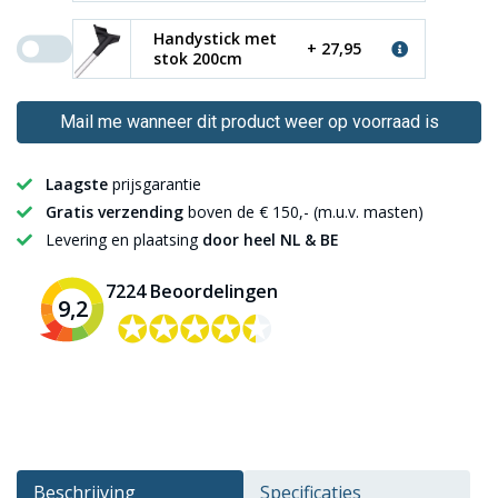
Handystick met
+ 27,95
stok 200cm
Mail me wanneer dit product weer op voorraad is
Laagste
prijsgarantie
Gratis verzending
boven de € 150,- (m.u.v. masten)
Levering en plaatsing
door heel NL & BE
7224 Beoordelingen
9,2
✪✪✪✪✪
✪✪✪✪✪
Beschrijving
Specificaties