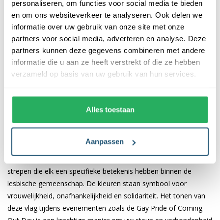
personaliseren, om functies voor social media te bieden
De vlaggen van 150x225 cm en 200x300 cm zijn geschikt voor
en om ons websiteverkeer te analyseren. Ook delen we
vlaggenmasten van respectievelijk 5-6 meter en 7-8 meter, en
informatie over uw gebruik van onze site met onze
worden geleverd met stevige clips aan de linkerkant.
partners voor social media, adverteren en analyse. Deze
partners kunnen deze gegevens combineren met andere
De vlaggen zijn gemaakt van duurzaam polyester vlaggendoek
informatie die u aan ze heeft verstrekt of die ze hebben
met een gewicht van 115 gr/m2. Dit materiaal is kleurecht, UV-
verzameld op basis van uw gebruik van hun services.
bestendig en wasbaar op 40 graden. De dubbele stiknaad en
stevige kopband zorgen voor een lange levensduur, zelfs bij
intensief gebruik.
Alles toestaan
De betekenis van de kleuren en de lesbian
vlag
Aanpassen
De lesbisch vlag bestaat uit verschillende roze, oranje en witte
strepen die elk een specifieke betekenis hebben binnen de
lesbische gemeenschap. De kleuren staan symbool voor
vrouwelijkheid, onafhankelijkheid en solidariteit. Het tonen van
deze vlag tijdens evenementen zoals de Gay Pride of Coming