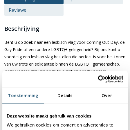
Reviews
Beschrijving
Bent u op zoek naar een lesbisch vlag voor Coming Out Day, de
Gay Pride of een andere LGBTQ+ gelegenheid? Bij ons kunt u
voordelig een lesbian vlag bestellen die perfect is voor het tonen
van uw trots en solidariteit binnen de LGBTQ+ gemeenschap.
Onze vlaggen zijn van hoge kwaliteit en beschikbaar in
verschillende maten om aan al uw wensen te voldoen.
Specificaties van de lesbisch vlag
Toestemming
Details
Over
Onze lesbisch vlag is verkrijgbaar in drie formaten: 100x150 cm,
150x225 cm en 200x300 cm. De vlag van 100x150 cm is ideaal
Deze website maakt gebruik van cookies
voor een vlaggenstok van 200 cm en wordt geleverd met een
We gebruiken cookies om content en advertenties te
koord en lusje aan de linkerkant voor eenvoudige bevestiging.