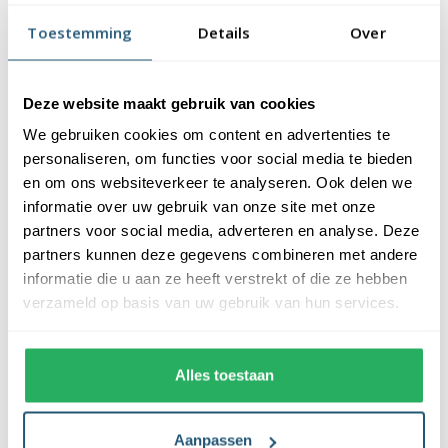
vlaggendoek (115 gr/m2). De vlag heeft een kwalitatieve
Toestemming
Details
Over
afwerking, is uw-werend en kan gewassen worden op maximaal
40 graden. De vlag heeft een gemiddelde levensduur van 3 tot 6
maanden bij continue gebruik. De levensduur is afhankelijk van
Deze website maakt gebruik van cookies
de locatie en weersomstandigheden.
We gebruiken cookies om content en advertenties te
Voordelen van de Litouwse vlag kopen bij
personaliseren, om functies voor social media te bieden
Vlaggen Unie
en om ons websiteverkeer te analyseren. Ook delen we
informatie over uw gebruik van onze site met onze
partners voor social media, adverteren en analyse. Deze
De Litouwse vlag wordt standaard uit eigen voorraad geleverd,
partners kunnen deze gegevens combineren met andere
wat zorgt voor een snelle levering. Ook zijn onze vlaggen
informatie die u aan ze heeft verstrekt of die ze hebben
voorzien van een hoogwaardige afwerking. Ze zijn voorzien van
verzameld op basis van uw gebruik van hun services.
een sterke zoom die vastgezet is met een dubbele stiknaad. Bij
ons profiteer je van de volgende voordelen:
Alles toestaan
✓ snelle levering uit eigen voorraad
✓ altijd de laagste prijs garantie
✓ verkrijgbaar in de meest voorkomende formaten
Aanpassen