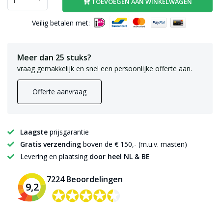
TOEVOEGEN AAN WINKELWAGEN
Veilig betalen met:
Meer dan 25 stuks?
vraag gemakkelijk en snel een persoonlijke offerte aan.
Offerte aanvraag
Laagste
prijsgarantie
Gratis verzending
boven de € 150,- (m.u.v. masten)
Levering en plaatsing
door heel NL & BE
7224 Beoordelingen
9,2
✪✪✪✪✪
✪✪✪✪✪