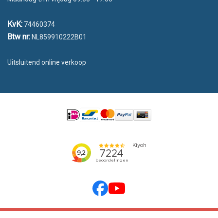
KvK:
74460374
Btw nr:
NL859910222B01
Uitsluitend online verkoop