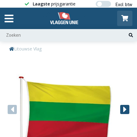
Laagste
prijsgarantie
Gratis ver
Litouwse Vlag