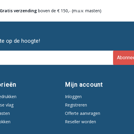
Gratis verzending
boven de € 150,- (m.u.v. masten)
ste op de hoogte!
Abonne
rieën
Mijn account
edrukken
Inloggen
se vlag
Registreren
asten
Offerte aanvragen
okken
Reseller worden