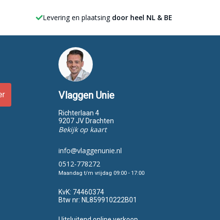
Levering en plaatsing
door heel NL & BE
Vlaggen Unie
er
Richterlaan 4
9207 JV Drachten
Bekijk op kaart
info@vlaggenunie.nl
0512-778272
Maandag t/m vrijdag 09:00 - 17:00
KvK:
74460374
Btw nr:
NL859910222B01
Uitsluitend online verkoop