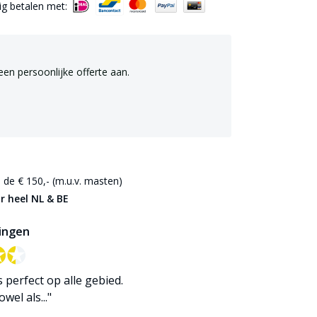
lig betalen met:
een persoonlijke offerte aan.
de € 150,- (m.u.v. masten)
r heel NL & BE
ingen
✪✪
✪✪
is perfect op alle gebied.
wel als..."