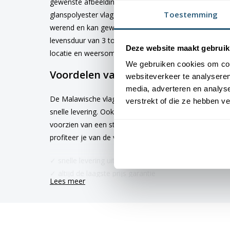
gewenste afbeelding via de keuze optie. De vlag is 
Toestemming
glanspolyester vlaggendoek (115 gr/m2). De vlag heeft
werend en kan gewassen worden op maximaal 40 grad
levensduur van 3 tot 6 maanden bij continue gebruik. 
Deze website maakt gebruik
locatie en weersomstandigheden.
We gebruiken cookies om cont
Voordelen van de Malawische vlag k
websiteverkeer te analyseren
media, adverteren en analys
De Malawische vlag wordt standaard uit eigen voorraa
verstrekt of die ze hebben v
snelle levering. Ook zijn onze vlaggen voorzien van e
voorzien van een sterke zoom die vastgezet is met ee
profiteer je van de volgende voordelen:
✓ snelle levering uit eigen voorraad
✓ altijd de laagste prijs garantie
Lees meer
✓ verkrijgbaar in de meest voorkomende formaten
✓ scherpe bedrukking en heldere kleuren
Plaatsing van de vlag van Malawi