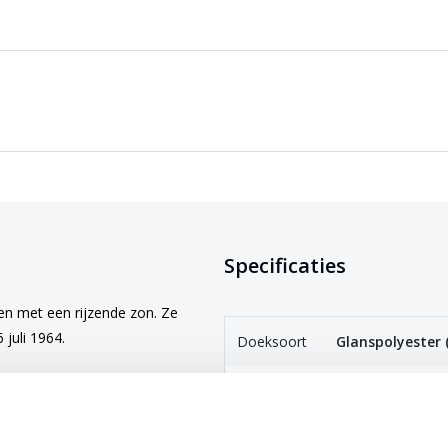
Specificaties
en met een rijzende zon. Ze
juli 1964.
Doeksoort
Glanspolyester 
Afwerking
Afmetingen t/m
lusje, grotere m
gbare afmetingen. Je kiest de