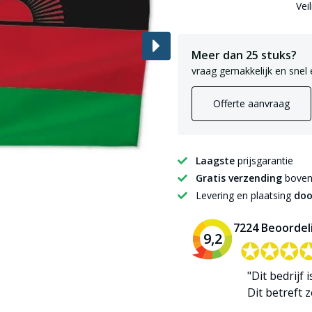
Vei
Meer dan 25 stuks?
vraag gemakkelijk en snel 
Offerte aanvraag
Laagste
prijsgarantie
Gratis verzending
boven 
Levering en plaatsing
doo
7224 Beoordel
9,2
✪✪✪
✪✪✪
"Dit bedrijf 
Dit betreft zo