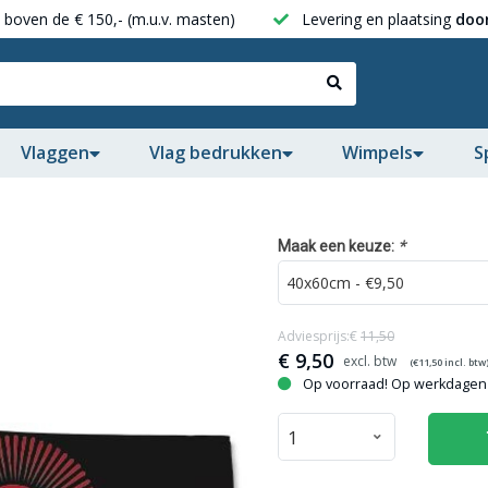
boven de € 150,- (m.u.v. masten)
Levering en plaatsing
door
Vlaggen
Vlag bedrukken
Wimpels
S
*
Maak een keuze:
Adviesprijs:€
11,50
€
9,50
(€
11,50
incl. btw
Op voorraad! Op werkdagen 