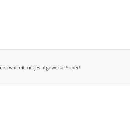
 ons heeft iedere maat vlag zijn
van de vlag. Hieronder vind je een
afwerking
met koord en lusje
met koord en lusje
e kwaliteit, netjes afgewerkt. Super!!
met clips
met clips
aat die je nodig hebt.
en
van alle officieel erkende landen.