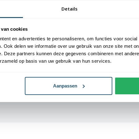
gemaakt van 3-draads geweven
Onderhoud
Wasbaar tot 40
Details
 een kwalitatieve afwerking, is uw-
en. De vlag heeft een gemiddelde
Levensduur
3-6 maanden (af
De levensduur is afhankelijk van de
weersomstandi
 van cookies
ent en advertenties te personaliseren, om functies voor social
open bij Vlaggen Unie
. Ook delen we informatie over uw gebruik van onze site met on
e. Deze partners kunnen deze gegevens combineren met andere i
d geleverd, wat zorgt voor een
erzameld op basis van uw gebruik van hun services.
en hoogwaardige afwerking. Ze zijn
n dubbele stiknaad. Bij ons
Aanpassen