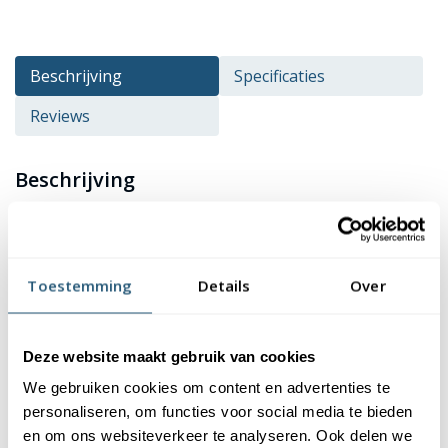
Beschrijving
Specificaties
Reviews
Beschrijving
De vlag van gemeente
Meierijstad
kopen? Deze vlag is
verkrijgbaar in verschillende formaten en heeft een
hoogwaardige kwaliteit en afwerking. De vlag is gemaakt van
Toestemming
Details
Over
115 gr/m² glanspolyester. Dit materiaal is niet alleen duurzaam,
maar ook kleurecht en uv-bestendig. Je kan er dus zeker van zijn
dat de kleuren van de vlag mooi blijven. Bovendien zijn onze
Deze website maakt gebruik van cookies
vlaggen wasbaar op 40 graden, waardoor ze eenvoudig schoon
We gebruiken cookies om content en advertenties te
te houden zijn.
personaliseren, om functies voor social media te bieden
en om ons websiteverkeer te analyseren. Ook delen we
Afwerking van de vlag Meierijstad