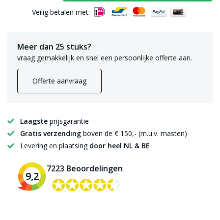
Veilig betalen met:
Meer dan 25 stuks?
vraag gemakkelijk en snel een persoonlijke offerte aan.
Offerte aanvraag
Laagste
prijsgarantie
Gratis verzending
boven de € 150,- (m.u.v. masten)
Levering en plaatsing
door heel NL & BE
7223 Beoordelingen
9,2
✪✪✪✪✪
✪✪✪✪✪