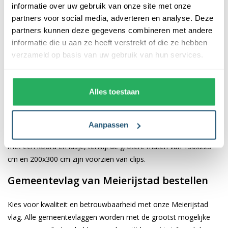
informatie over uw gebruik van onze site met onze
partners voor social media, adverteren en analyse. Deze
De afwerking van onze vlaggen is van hoge kwaliteit. Ze zijn
partners kunnen deze gegevens combineren met andere
voorzien van een sterke kopband en een dubbele stiknaad, wat
informatie die u aan ze heeft verstrekt of die ze hebben
bijdraagt aan hun duurzaamheid en stevigheid. Wij bieden de
verzameld op basis van uw gebruik van hun services.
vlag van
Meierijstad
aan in verschillende afmetingen: 40x60 cm,
70x100 cm, 100x150 cm, 150x225 cm en 200x300 cm. Hierdoor
is er altijd een geschikte maat voor jouw specifieke toepassing
Alles toestaan
Afhankelijk van de afmetingen die je kiest, worden de vlaggen
voorzien van verschillende bevestigingsmogelijkheden. De
Aanpassen
vlaggen van 40x60 cm, 70x100 cm en 100x150 cm zijn uitgerust
met een koord en lusje, terwijl de grotere maten van 150x225
cm en 200x300 cm zijn voorzien van clips.
Gemeentevlag van Meierijstad bestellen
Kies voor kwaliteit en betrouwbaarheid met onze Meierijstad
vlag. Alle gemeentevlaggen worden met de grootst mogelijke