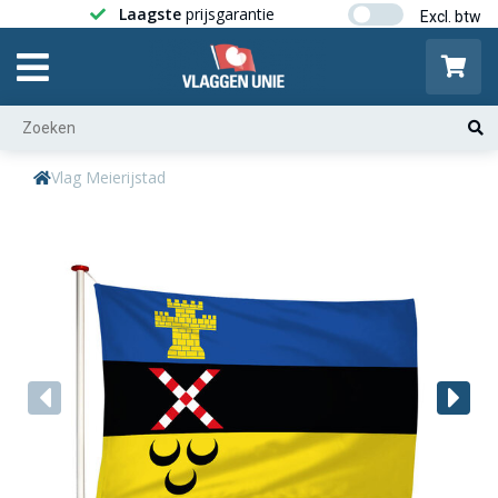
Laagste
prijsgarantie
Gratis ver
Vlag Meierijstad