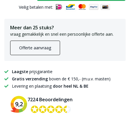
Veilig betalen met:
Meer dan 25 stuks?
vraag gemakkelijk en snel een persoonlijke offerte aan.
Offerte aanvraag
Laagste
prijsgarantie
Gratis verzending
boven de € 150,- (m.u.v. masten)
Levering en plaatsing
door heel NL & BE
7224 Beoordelingen
9,2
✪✪✪✪✪
✪✪✪✪✪