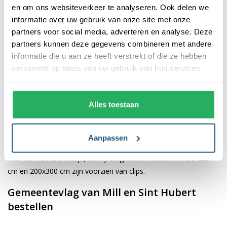
en om ons websiteverkeer te analyseren. Ook delen we
informatie over uw gebruik van onze site met onze
De afwerking van onze vlaggen is van hoge kwaliteit. Ze zijn
partners voor social media, adverteren en analyse. Deze
voorzien van een sterke kopband en een dubbele stiknaad, wat
partners kunnen deze gegevens combineren met andere
bijdraagt aan hun duurzaamheid en stevigheid. Wij bieden de
informatie die u aan ze heeft verstrekt of die ze hebben
vlag van
Mill en Sint Hubert
aan in verschillende afmetingen:
verzameld op basis van uw gebruik van hun services.
40x60 cm, 70x100 cm, 100x150 cm, 150x225 cm en 200x300
cm. Hierdoor is er altijd een geschikte maat voor jouw
specifieke toepassing
Alles toestaan
Afhankelijk van de afmetingen die je kiest, worden de vlaggen
voorzien van verschillende bevestigingsmogelijkheden. De
Aanpassen
vlaggen van 40x60 cm, 70x100 cm en 100x150 cm zijn uitgerust
met een koord en lusje, terwijl de grotere maten van 150x225
cm en 200x300 cm zijn voorzien van clips.
Gemeentevlag van Mill en Sint Hubert
bestellen