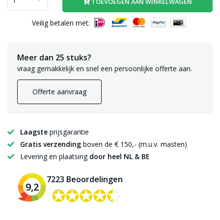
TOEVOEGEN AAN WINKELWAGEN
Veilig betalen met:
Meer dan 25 stuks?
vraag gemakkelijk en snel een persoonlijke offerte aan.
Offerte aanvraag
Laagste
prijsgarantie
Gratis verzending
boven de € 150,- (m.u.v. masten)
Levering en plaatsing
door heel NL & BE
7223 Beoordelingen
9,2
✪✪✪✪✪
✪✪✪✪✪