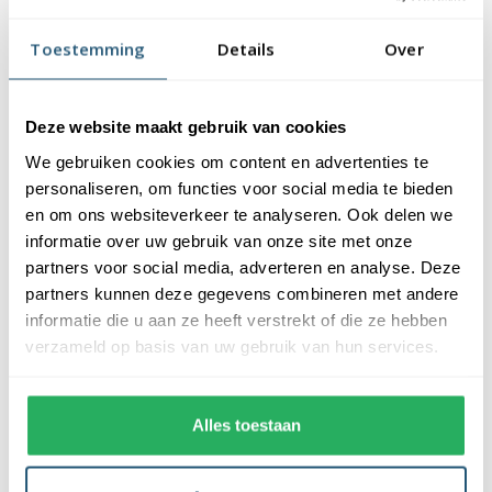
glanspolyester vlaggendoek (115 gr/m2). De vlag heeft een
kwalitatieve afwerking, is uw-werend en kan gewassen worden
Toestemming
Details
Over
op maximaal 40 graden. De vlag heeft een gemiddelde
levensduur van 3 tot 6 maanden bij continue gebruik. De
levensduur is afhankelijk van de locatie en
Deze website maakt gebruik van cookies
weersomstandigheden.
We gebruiken cookies om content en advertenties te
personaliseren, om functies voor social media te bieden
Voordelen van de Nieuw Zeelandse vlag
en om ons websiteverkeer te analyseren. Ook delen we
kopen bij Vlaggen Unie
informatie over uw gebruik van onze site met onze
partners voor social media, adverteren en analyse. Deze
De Nieuw Zeelandse vlag wordt standaard uit eigen voorraad
partners kunnen deze gegevens combineren met andere
geleverd, wat zorgt voor een snelle levering. Ook zijn onze
informatie die u aan ze heeft verstrekt of die ze hebben
vlaggen voorzien van een hoogwaardige afwerking. Ze zijn
verzameld op basis van uw gebruik van hun services.
voorzien van een sterke zoom die vastgezet is met een dubbele
stiknaad. Bij ons profiteer je van de volgende voordelen:
Alles toestaan
✓ snelle levering uit eigen voorraad
✓ altijd de laagste prijs garantie