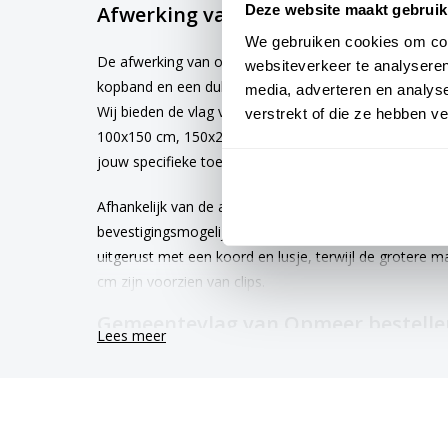
Afwerking van de vlag Opmeer
Deze website maakt gebruik
We gebruiken cookies om cont
De afwerking van onze vlaggen is van hoge kwaliteit. 
websiteverkeer te analyseren
kopband en een dubbele stiknaad, wat bijdraagt aan 
media, adverteren en analys
Wij bieden de vlag van
Opmeer
aan in verschillende 
verstrekt of die ze hebben v
100x150 cm, 150x225 cm en 200x300 cm. Hierdoor is e
jouw specifieke toepassing
Afhankelijk van de afmetingen die je kiest, worden de
bevestigingsmogelijkheden. De vlaggen van 40x60 cm
uitgerust met een koord en lusje, terwijl de grotere
cm zijn voorzien van clips.
Gemeentevlag van Opmeer bestelle
Lees meer
Kies voor kwaliteit en betrouwbaarheid met onze Opm
worden met de grootst mogelijke zorg vervaardigd en 
werkdagen. Afhankelijk van de locatie hebben vlagge
tot 6 maanden.