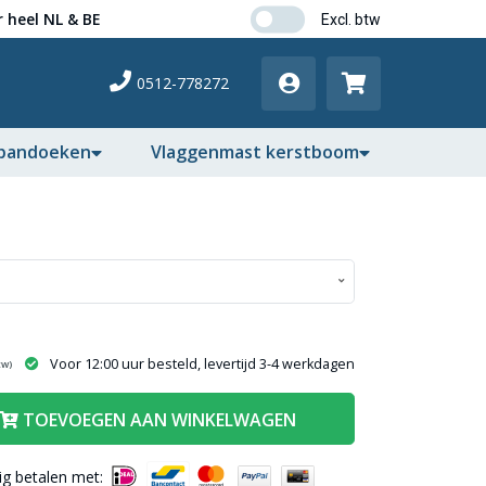
 heel NL & BE
0512-778272
pandoeken
Vlaggenmast kerstboom
Voor 12:00 uur besteld, levertijd 3-4 werkdagen
tw)
TOEVOEGEN AAN WINKELWAGEN
lig betalen met: