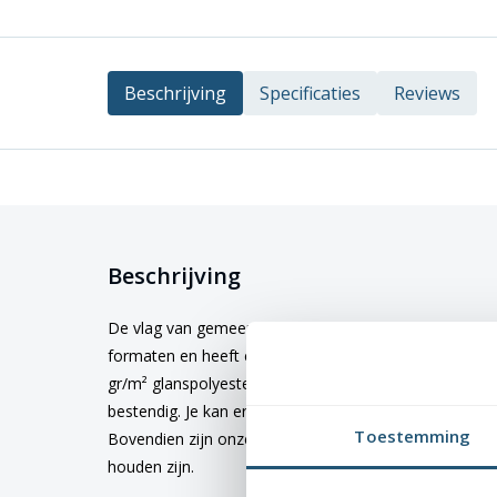
Beschrijving
Specificaties
Reviews
Beschrijving
De vlag van gemeente
Opmeer
kopen? Deze vlag is ve
formaten en heeft een hoogwaardige kwaliteit en afw
gr/m² glanspolyester. Dit materiaal is niet alleen duu
bestendig. Je kan er dus zeker van zijn dat de kleuren 
Toestemming
Bovendien zijn onze vlaggen wasbaar op 40 graden, 
houden zijn.