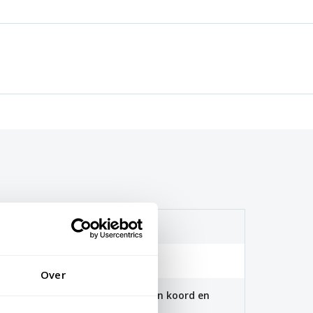
(115 gr/m2)
. 40 graden
Over
 100x150cm zijn voorzien van een koord en
aten zijn voorzien van clips