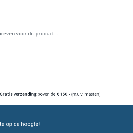
ederland.
reven voor dit product...
Gratis verzending
boven de € 150,- (m.u.v. masten)
ste op de hoogte!