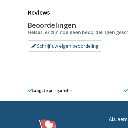
Reviews
Bij ons heb je keuze uit alle
gemeente vlaggen
van N
Beoordelingen
Helaas, er zijn nog geen beoordelingen gesch
Schrijf uw eigen beoordeling
Laagste
prijsgarantie
Als eer