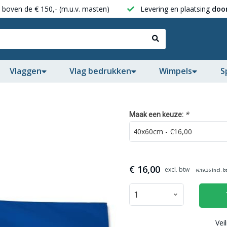
boven de € 150,- (m.u.v. masten)
Levering en plaatsing
door
Vlaggen
Vlag bedrukken
Wimpels
S
*
Maak een keuze:
€
16,00
(€
19,36
incl. b
Vei