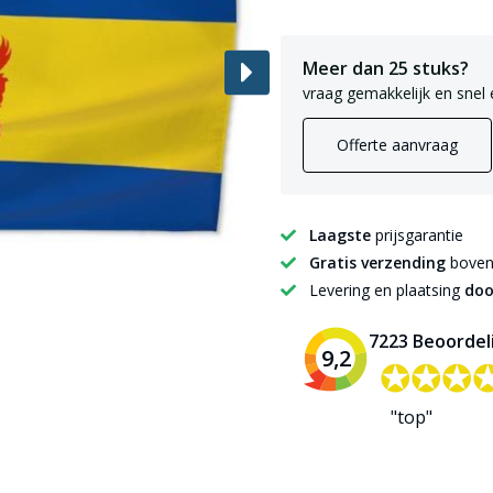
Meer dan 25 stuks?
vraag gemakkelijk en snel 
Offerte aanvraag
Laagste
prijsgarantie
Gratis verzending
boven 
Levering en plaatsing
doo
7223 Beoordel
9,2
✪✪✪
✪✪✪
"top"