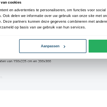
 van cookies
ent en advertenties te personaliseren, om functies voor social
Levensduur
3-6 maanden (af
Ze zijn voorzien van een sterke
. Ook delen we informatie over uw gebruik van onze site met on
weersomstandi
hun duurzaamheid en stevigheid.
e. Deze partners kunnen deze gegevens combineren met andere i
afmetingen: 40x60 cm, 70x100 cm,
erzameld op basis van uw gebruik van hun services.
r altijd een geschikte maat voor
Aanpassen
 vlaggen voorzien van verschillende
, 70x100 cm en 100x150 cm zijn
 maten van 150x225 cm en 200x300
n
eer vlag. Alle gemeentevlaggen
hebben een levertijd van 4 tot 6
n een gemiddelde levensduur van 3