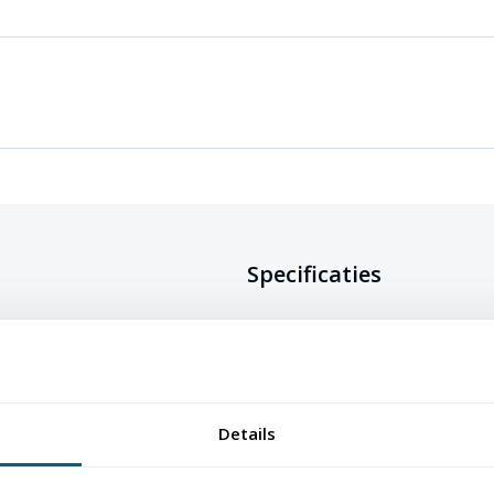
Specificaties
rkrijgbaar in verschillende
erking. De vlag is gemaakt van 115
Doeksoort
Glanspolyester 
rzaam, maar ook kleurecht en uv-
van de vlag mooi blijven.
Onderhoud
Wasbaar op max
Details
waardoor ze eenvoudig schoon te
Afwerking
Afmetingen t/m
lusje, grotere m