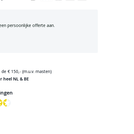
een persoonlijke offerte aan.
de € 150,- (m.u.v. masten)
r heel NL & BE
ingen
✪✪
✪✪