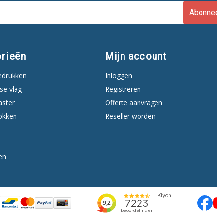
Abonne
rieën
Mijn account
edrukken
Inloggen
se vlag
Registreren
asten
Offerte aanvragen
okken
Reseller worden
en