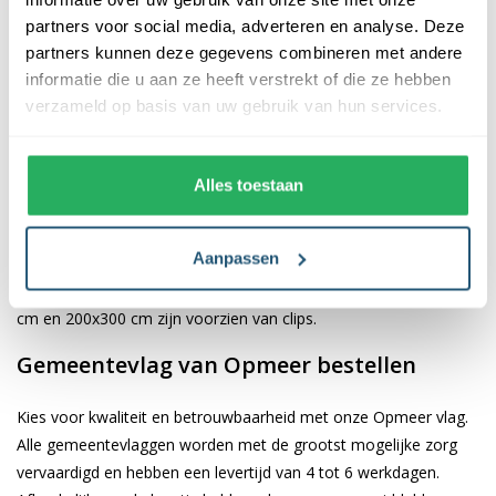
De afwerking van onze vlaggen is van hoge kwaliteit. Ze zijn
partners voor social media, adverteren en analyse. Deze
voorzien van een sterke kopband en een dubbele stiknaad, wat
partners kunnen deze gegevens combineren met andere
bijdraagt aan hun duurzaamheid en stevigheid. Wij bieden de
informatie die u aan ze heeft verstrekt of die ze hebben
vlag van
Opmeer
aan in verschillende afmetingen: 40x60 cm,
verzameld op basis van uw gebruik van hun services.
70x100 cm, 100x150 cm, 150x225 cm en 200x300 cm. Hierdoor
is er altijd een geschikte maat voor jouw specifieke toepassing
Alles toestaan
Afhankelijk van de afmetingen die je kiest, worden de vlaggen
voorzien van verschillende bevestigingsmogelijkheden. De
Aanpassen
vlaggen van 40x60 cm, 70x100 cm en 100x150 cm zijn uitgerust
met een koord en lusje, terwijl de grotere maten van 150x225
cm en 200x300 cm zijn voorzien van clips.
Gemeentevlag van Opmeer bestellen
Kies voor kwaliteit en betrouwbaarheid met onze Opmeer vlag.
Alle gemeentevlaggen worden met de grootst mogelijke zorg
vervaardigd en hebben een levertijd van 4 tot 6 werkdagen.