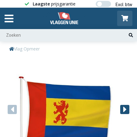
Laagste
prijsgarantie
Gratis ver
Vlag Opmeer