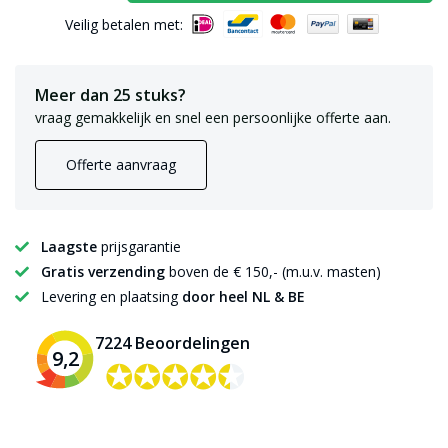
Veilig betalen met:
Meer dan 25 stuks?
vraag gemakkelijk en snel een persoonlijke offerte aan.
Offerte aanvraag
Laagste
prijsgarantie
Gratis verzending
boven de € 150,- (m.u.v. masten)
Levering en plaatsing
door heel NL & BE
7224 Beoordelingen
9,2
✪✪✪✪✪
✪✪✪✪✪