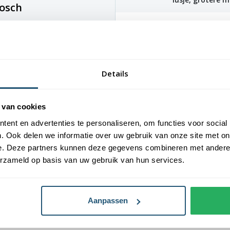
bosch
Levensduur
3-6 maanden (af
Ze zijn voorzien van een sterke
weersomstandi
hun duurzaamheid en stevigheid.
chillende afmetingen: 40x60 cm,
erdoor is er altijd een geschikte
Details
 vlaggen voorzien van verschillende
 van cookies
, 70x100 cm en 100x150 cm zijn
ent en advertenties te personaliseren, om functies voor social
 maten van 150x225 cm en 200x300
. Ook delen we informatie over uw gebruik van onze site met on
e. Deze partners kunnen deze gegevens combineren met andere i
erzameld op basis van uw gebruik van hun services.
 bestellen
ertogenbosch vlag. Alle
Aanpassen
org vervaardigd en hebben een
catie hebben vlaggen een