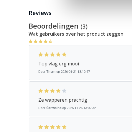
Reviews
Bij ons heb je keuze uit alle
gemeente vlaggen
van N
Beoordelingen
(3)
Wat gebruikers over het product zeggen
Top vlag erg mooi
Door
Thom
op 2026-01-21 13:10:47
Ze wapperen prachtig
Door
Germaine
op 2025-11-26 13:02:32