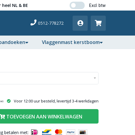
 heel NL & BE
0512-778272
pandoeken
Vlaggenmast kerstboom
Voor 12:00 uur besteld, levertijd 3-4 werkdagen
tw)
TOEVOEGEN AAN WINKELWAGEN
lig betalen met: