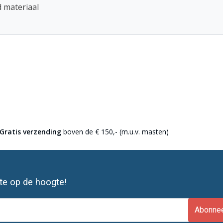
d materiaal
Gratis verzending
boven de € 150,- (m.u.v. masten)
ste op de hoogte!
Abonne