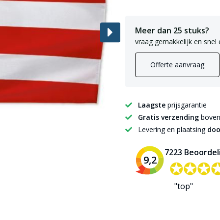
Meer dan 25 stuks?
vraag gemakkelijk en snel 
Offerte aanvraag
Laagste
prijsgarantie
Gratis verzending
boven 
Levering en plaatsing
doo
7223 Beoordel
9,2
✪✪✪
✪✪✪
"top"