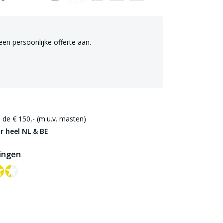
een persoonlijke offerte aan.
de € 150,- (m.u.v. masten)
r heel NL & BE
ingen
✪✪
✪✪