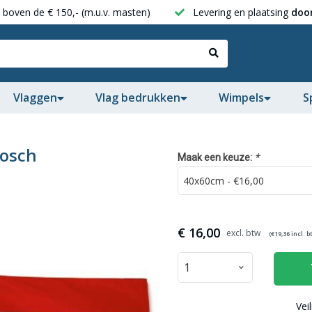
boven de € 150,- (m.u.v. masten)
Levering en plaatsing
door
Vlaggen
Vlag bedrukken
Wimpels
S
Bosch
*
Maak een keuze:
€
16,00
(€
19,36
incl. b
Vei