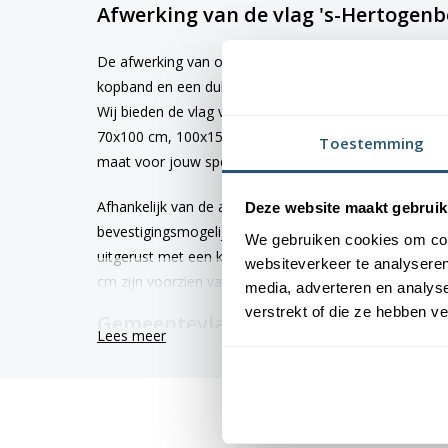
Afwerking van de vlag 's-Hertogen
De afwerking van onze vlaggen is van hoge kwaliteit. 
kopband en een dubbele stiknaad, wat bijdraagt aan 
Wij bieden de vlag van
's-Hertogenbosch
aan in vers
70x100 cm, 100x150 cm, 150x225 cm en 200x300 cm. Hi
Toestemming
maat voor jouw specifieke toepassing
Afhankelijk van de afmetingen die je kiest, worden de
Deze website maakt gebruik
bevestigingsmogelijkheden. De vlaggen van 40x60 cm
We gebruiken cookies om cont
uitgerust met een koord en lusje, terwijl de grotere
websiteverkeer te analyseren
cm zijn voorzien van clips.
media, adverteren en analys
verstrekt of die ze hebben v
Gemeentevlag van 's-Hertogenbosch
Lees meer
Kies voor kwaliteit en betrouwbaarheid met onze 's-H
gemeentevlaggen worden met de grootst mogelijke z
levertijd van 4 tot 6 werkdagen. Afhankelijk van de lo
gemiddelde levensduur van 3 tot 6 maanden.