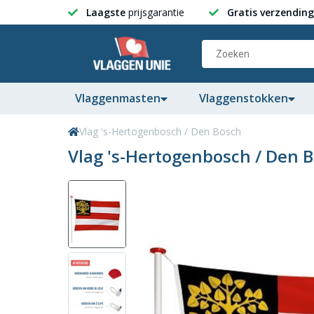
Laagste
prijsgarantie
Gratis verzending
Vlaggenmasten
Vlaggenstokken
Vlag 's-Hertogenbosch / Den Bosch
Vlag 's-Hertogenbosch / Den 