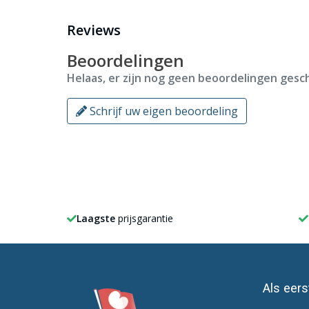
Reviews
Bij ons heb je keuze uit alle
gemeente vlaggen
van N
Beoordelingen
Helaas, er zijn nog geen beoordelingen gesch
Schrijf uw eigen beoordeling
Laagste
prijsgarantie
Als eer