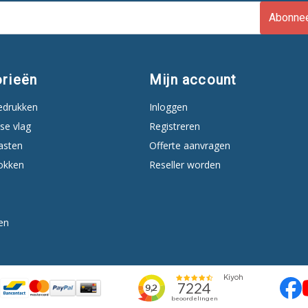
Abonne
rieën
Mijn account
edrukken
Inloggen
se vlag
Registreren
asten
Offerte aanvragen
okken
Reseller worden
en