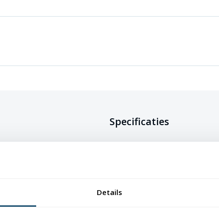
Specificaties
verkrijgbaar in verschillende
erking. De vlag is gemaakt van 115
Doeksoort
Glanspolyester 
rzaam, maar ook kleurecht en uv-
van de vlag mooi blijven.
Onderhoud
Wasbaar op max
Details
waardoor ze eenvoudig schoon te
Afwerking
Afmetingen t/m
lusje, grotere m