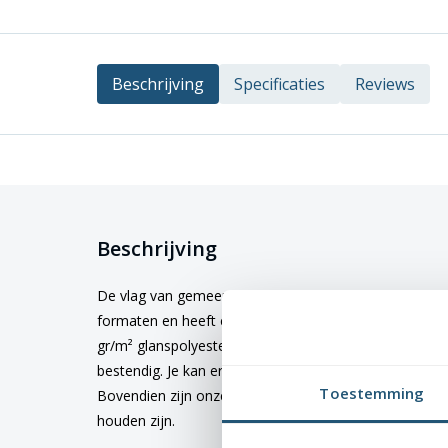
Beschrijving
Specificaties
Reviews
Beschrijving
De vlag van gemeente
Schiedam
kopen? Deze vlag is 
formaten en heeft een hoogwaardige kwaliteit en afw
gr/m² glanspolyester. Dit materiaal is niet alleen duu
bestendig. Je kan er dus zeker van zijn dat de kleuren 
Toestemming
Bovendien zijn onze vlaggen wasbaar op 40 graden, 
houden zijn.