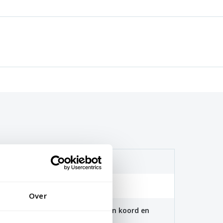
(115 gr/m2)
. 40 graden
Over
 100x150cm zijn voorzien van een koord en
aten zijn voorzien van clips