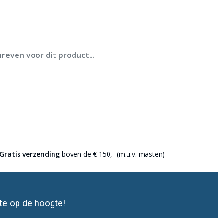
ederland.
reven voor dit product...
Gratis verzending
boven de € 150,- (m.u.v. masten)
ste op de hoogte!