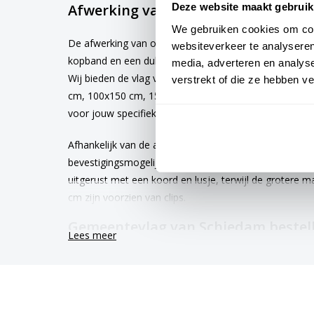
Afwerking van de vlag Schiedam
Deze website maakt gebruik
We gebruiken cookies om cont
De afwerking van onze vlaggen is van hoge kwaliteit. 
websiteverkeer te analyseren
kopband en een dubbele stiknaad, wat bijdraagt aan 
media, adverteren en analys
Wij bieden de vlag van
Schiedam
aan in verschillend
verstrekt of die ze hebben v
cm, 100x150 cm, 150x225 cm en 200x300 cm. Hierdoor 
voor jouw specifieke toepassing
Afhankelijk van de afmetingen die je kiest, worden de
bevestigingsmogelijkheden. De vlaggen van 40x60 cm
uitgerust met een koord en lusje, terwijl de grotere
cm zijn voorzien van clips.
Gemeentevlag van Schiedam bestel
Lees meer
Kies voor kwaliteit en betrouwbaarheid met onze Sch
worden met de grootst mogelijke zorg vervaardigd en 
werkdagen. Afhankelijk van de locatie hebben vlagge
tot 6 maanden.