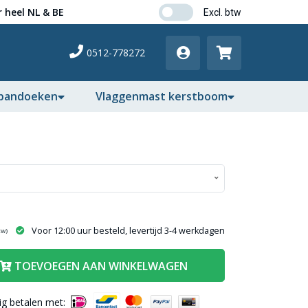
 heel NL & BE
0512-778272
pandoeken
Vlaggenmast kerstboom
Voor 12:00 uur besteld, levertijd 3-4 werkdagen
tw)
TOEVOEGEN AAN WINKELWAGEN
lig betalen met: