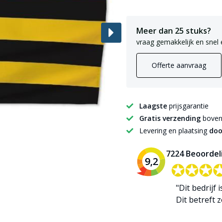
Meer dan 25 stuks?
vraag gemakkelijk en snel 
Offerte aanvraag
Laagste
prijsgarantie
Gratis verzending
boven 
Levering en plaatsing
doo
7224 Beoordel
9,2
✪✪✪
✪✪✪
"Dit bedrijf 
Dit betreft zo