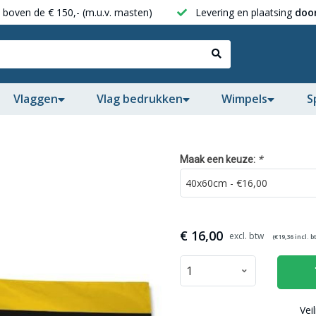
boven de € 150,- (m.u.v. masten)
Levering en plaatsing
door
Vlaggen
Vlag bedrukken
Wimpels
S
*
Maak een keuze:
€
16,00
(€
19,36
incl. b
Vei