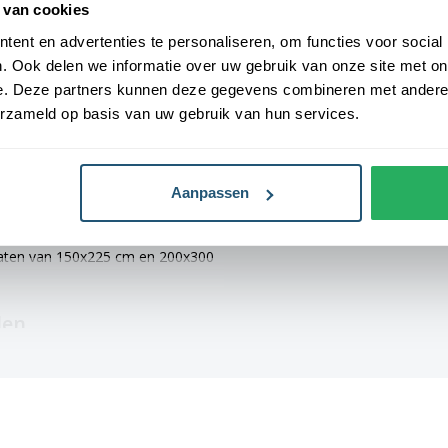
 van cookies
ent en advertenties te personaliseren, om functies voor social
Levensduur
3-6 maanden (af
Ze zijn voorzien van een sterke
. Ook delen we informatie over uw gebruik van onze site met on
weersomstandi
hun duurzaamheid en stevigheid.
e. Deze partners kunnen deze gegevens combineren met andere i
e afmetingen: 40x60 cm, 70x100
erzameld op basis van uw gebruik van hun services.
is er altijd een geschikte maat
Aanpassen
 vlaggen voorzien van verschillende
, 70x100 cm en 100x150 cm zijn
 maten van 150x225 cm en 200x300
len
iedam vlag. Alle gemeentevlaggen
hebben een levertijd van 4 tot 6
n een gemiddelde levensduur van 3