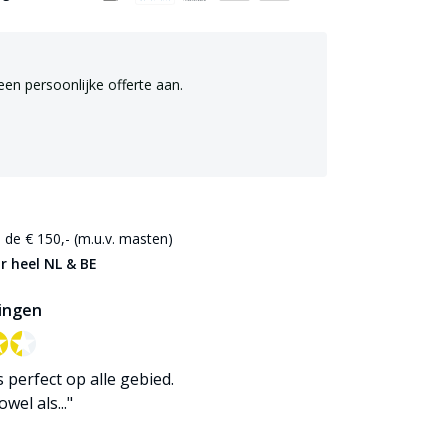
een persoonlijke offerte aan.
de € 150,- (m.u.v. masten)
r heel NL & BE
ingen
✪✪
✪✪
is perfect op alle gebied.
wel als..."