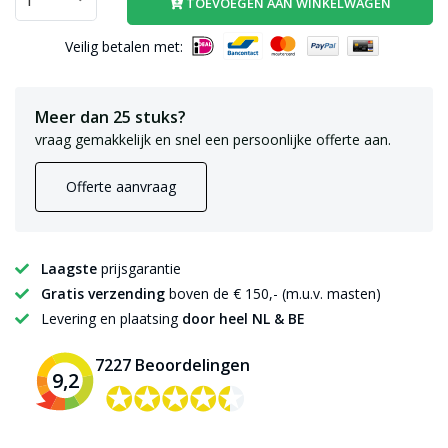
TOEVOEGEN AAN WINKELWAGEN
Veilig betalen met:
Meer dan 25 stuks?
vraag gemakkelijk en snel een persoonlijke offerte aan.
Offerte aanvraag
Laagste
prijsgarantie
Gratis verzending
boven de € 150,- (m.u.v. masten)
Levering en plaatsing
door heel NL & BE
7227 Beoordelingen
9,2
✪✪✪✪✪
✪✪✪✪✪