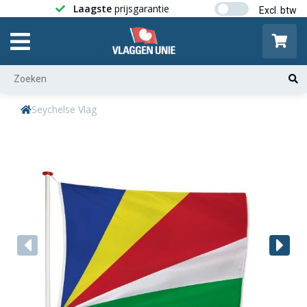
Laagste
prijsgarantie
Gratis ver
Seychelse Vlag