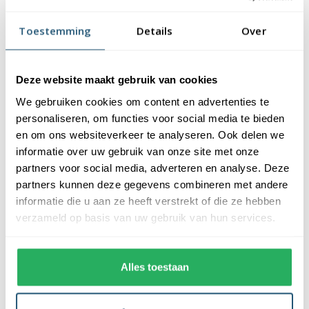
De vlag is gemaakt van 3-draads geweven glanspolyester
vlaggendoek (115 gr/m2). De vlag heeft een kwalitatieve
Toestemming
Details
Over
afwerking, is uw-werend en kan gewassen worden op maximaal
40 graden. De vlag heeft een gemiddelde levensduur van 3 tot 6
maanden bij continue gebruik. De levensduur is afhankelijk van
Deze website maakt gebruik van cookies
de locatie en weersomstandigheden.
We gebruiken cookies om content en advertenties te
personaliseren, om functies voor social media te bieden
Voordelen van de Seychelse vlag kopen bij
en om ons websiteverkeer te analyseren. Ook delen we
Vlaggen Unie
informatie over uw gebruik van onze site met onze
partners voor social media, adverteren en analyse. Deze
De Seychelse vlag wordt standaard uit eigen voorraad geleverd,
partners kunnen deze gegevens combineren met andere
wat zorgt voor een snelle levering. Ook zijn onze vlaggen
informatie die u aan ze heeft verstrekt of die ze hebben
voorzien van een hoogwaardige afwerking. Ze zijn voorzien van
verzameld op basis van uw gebruik van hun services.
een sterke zoom die vastgezet is met een dubbele stiknaad. Bij
ons profiteer je van de volgende voordelen:
Alles toestaan
✓ snelle levering uit eigen voorraad
✓ altijd de laagste prijs garantie