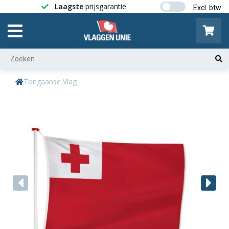
Laagste
prijsgarantie
Gratis ver
Tongaanse Vlag