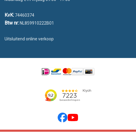
KvK:
74460374
Btw nr:
NL859910222B01
Uitsluitend online verkoop