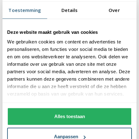
vlaggendoek (115 gr/m2). De vlag heeft een kwalitatieve
Toestemming
Details
Over
afwerking, is uw-werend en kan gewassen worden op maximaal
40 graden. De vlag heeft een gemiddelde levensduur van 3 tot 6
maanden bij continue gebruik. De levensduur is afhankelijk van
Deze website maakt gebruik van cookies
de locatie en weersomstandigheden.
We gebruiken cookies om content en advertenties te
Voordelen van de Tongaanse vlag kopen
personaliseren, om functies voor social media te bieden
bij Vlaggen Unie
en om ons websiteverkeer te analyseren. Ook delen we
informatie over uw gebruik van onze site met onze
partners voor social media, adverteren en analyse. Deze
De Tongaanse vlag wordt standaard uit eigen voorraad
partners kunnen deze gegevens combineren met andere
geleverd, wat zorgt voor een snelle levering. Ook zijn onze
informatie die u aan ze heeft verstrekt of die ze hebben
vlaggen voorzien van een hoogwaardige afwerking. Ze zijn
verzameld op basis van uw gebruik van hun services.
voorzien van een sterke zoom die vastgezet is met een dubbele
stiknaad. Bij ons profiteer je van de volgende voordelen:
Alles toestaan
✓ snelle levering uit eigen voorraad
✓ altijd de laagste prijs garantie
✓ verkrijgbaar in de meest voorkomende formaten
Aanpassen