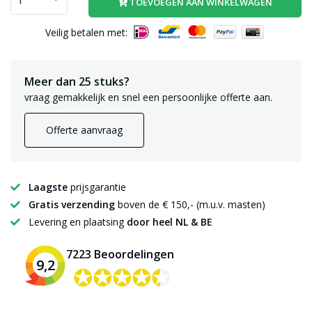
TOEVOEGEN AAN WINKELWAGEN
Veilig betalen met:
Meer dan 25 stuks?
vraag gemakkelijk en snel een persoonlijke offerte aan.
Offerte aanvraag
Laagste
prijsgarantie
Gratis verzending
boven de € 150,- (m.u.v. masten)
Levering en plaatsing
door heel NL & BE
7223 Beoordelingen
9,2
✪✪✪✪✪
✪✪✪✪✪