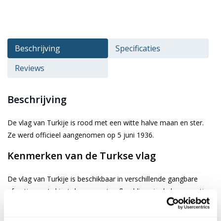
Beschrijving
Specificaties
Reviews
Beschrijving
De vlag van Turkije is rood met een witte halve maan en ster.
Ze werd officieel aangenomen op 5 juni 1936.
Kenmerken van de Turkse vlag
De vlag van Turkije is beschikbaar in verschillende gangbare
afmetingen. Je kiest de gewenste afbeelding via de keuze optie.
De vlag is gemaakt van 3-draads geweven glanspolyester
vlaggendoek (115 gr/m2). De vlag heeft een kwalitatieve