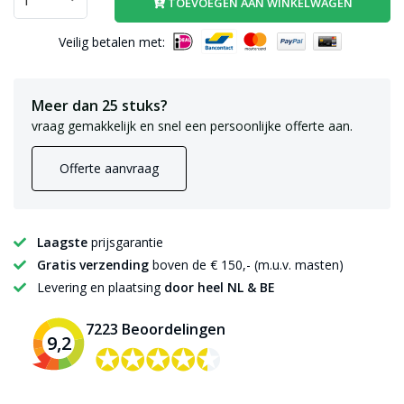
TOEVOEGEN AAN WINKELWAGEN
Veilig betalen met:
Meer dan 25 stuks?
vraag gemakkelijk en snel een persoonlijke offerte aan.
Offerte aanvraag
Laagste
prijsgarantie
Gratis verzending
boven de € 150,- (m.u.v. masten)
Levering en plaatsing
door heel NL & BE
7223 Beoordelingen
9,2
✪✪✪✪✪
✪✪✪✪✪