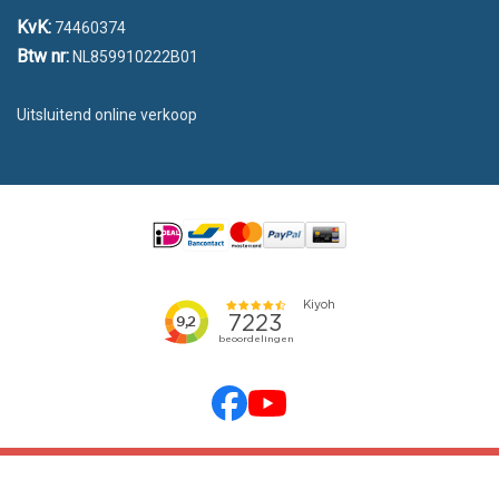
KvK:
74460374
Btw nr:
NL859910222B01
Uitsluitend online verkoop
emarkable
© 2026 Vlaggen Unie | Powered by