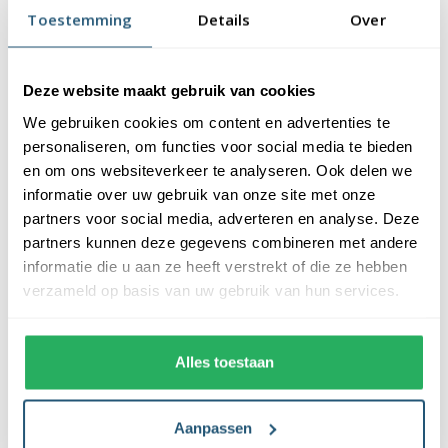
afwerking, is uw-werend en kan gewassen worden op maximaal
Toestemming
Details
Over
40 graden. De vlag heeft een gemiddelde levensduur van 3 tot 6
maanden bij continue gebruik. De levensduur is afhankelijk van
de locatie en weersomstandigheden.
Deze website maakt gebruik van cookies
We gebruiken cookies om content en advertenties te
Voordelen van de Turkse vlag kopen bij
personaliseren, om functies voor social media te bieden
Vlaggen Unie
en om ons websiteverkeer te analyseren. Ook delen we
informatie over uw gebruik van onze site met onze
De Turkse vlag wordt standaard uit eigen voorraad geleverd,
partners voor social media, adverteren en analyse. Deze
wat zorgt voor een snelle levering. Ook zijn onze vlaggen
partners kunnen deze gegevens combineren met andere
voorzien van een hoogwaardige afwerking. Ze zijn voorzien van
informatie die u aan ze heeft verstrekt of die ze hebben
een sterke zoom die vastgezet is met een dubbele stiknaad. Bij
verzameld op basis van uw gebruik van hun services.
ons profiteer je van de volgende voordelen:
✓ snelle levering uit eigen voorraad
Alles toestaan
✓ altijd de laagste prijs garantie
✓ verkrijgbaar in de meest voorkomende formaten
✓ scherpe bedrukking en heldere kleuren
Aanpassen