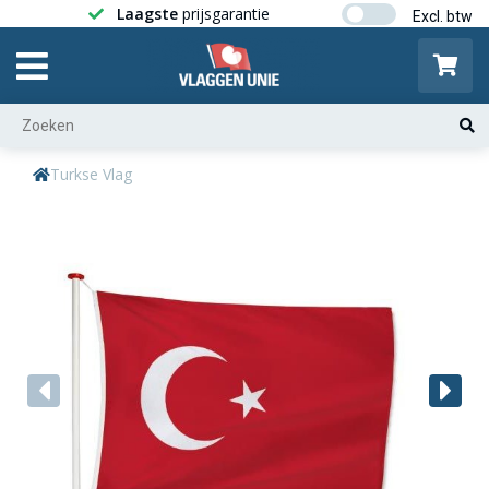
Laagste
prijsgarantie
Gratis ver
Turkse Vlag