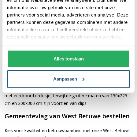
informatie over uw gebruik van onze site met onze
De afwerking van onze vlaggen is van hoge kwaliteit. Ze zijn
partners voor social media, adverteren en analyse. Deze
voorzien van een sterke kopband en een dubbele stiknaad, wat
partners kunnen deze gegevens combineren met andere
bijdraagt aan hun duurzaamheid en stevigheid. Wij bieden de
informatie die u aan ze heeft verstrekt of die ze hebben
vlag van
West Betuwe
aan in verschillende afmetingen: 40x60
verzameld op basis van uw gebruik van hun services.
cm, 70x100 cm, 100x150 cm, 150x225 cm en 200x300 cm.
Hierdoor is er altijd een geschikte maat voor jouw specifieke
toepassing
Alles toestaan
Afhankelijk van de afmetingen die je kiest, worden de vlaggen
Aanpassen
voorzien van verschillende bevestigingsmogelijkheden. De
vlaggen van 40x60 cm, 70x100 cm en 100x150 cm zijn uitgerust
met een koord en lusje, terwijl de grotere maten van 150x225
cm en 200x300 cm zijn voorzien van clips.
Gemeentevlag van West Betuwe bestellen
Kies voor kwaliteit en betrouwbaarheid met onze West Betuwe