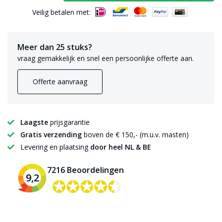
Veilig betalen met:
Meer dan 25 stuks?
vraag gemakkelijk en snel een persoonlijke offerte aan.
Offerte aanvraag
Laagste
prijsgarantie
Gratis verzending
boven de € 150,- (m.u.v. masten)
Levering en plaatsing
door heel NL & BE
7216 Beoordelingen
9,2
✪✪✪✪✪
✪✪✪✪✪