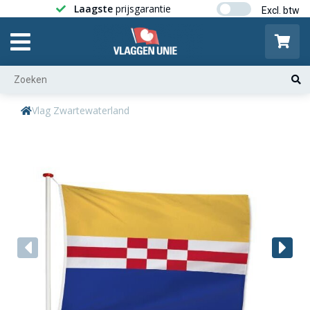
Laagste
prijsgarantie
Gratis ver
Vlag Zwartewaterland