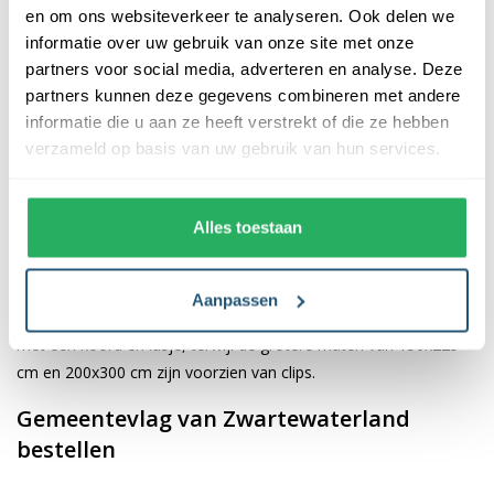
en om ons websiteverkeer te analyseren. Ook delen we
informatie over uw gebruik van onze site met onze
De afwerking van onze vlaggen is van hoge kwaliteit. Ze zijn
partners voor social media, adverteren en analyse. Deze
voorzien van een sterke kopband en een dubbele stiknaad, wat
partners kunnen deze gegevens combineren met andere
bijdraagt aan hun duurzaamheid en stevigheid. Wij bieden de
informatie die u aan ze heeft verstrekt of die ze hebben
vlag van
Zwartewaterland
aan in verschillende afmetingen:
verzameld op basis van uw gebruik van hun services.
40x60 cm, 70x100 cm, 100x150 cm, 150x225 cm en 200x300
cm. Hierdoor is er altijd een geschikte maat voor jouw
specifieke toepassing
Alles toestaan
Afhankelijk van de afmetingen die je kiest, worden de vlaggen
voorzien van verschillende bevestigingsmogelijkheden. De
Aanpassen
vlaggen van 40x60 cm, 70x100 cm en 100x150 cm zijn uitgerust
met een koord en lusje, terwijl de grotere maten van 150x225
cm en 200x300 cm zijn voorzien van clips.
Gemeentevlag van Zwartewaterland
bestellen