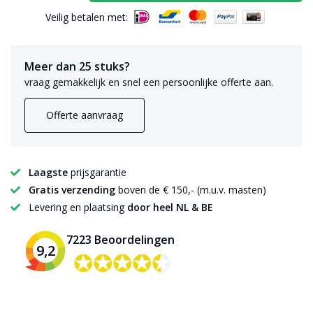
Veilig betalen met:
Meer dan 25 stuks?
vraag gemakkelijk en snel een persoonlijke offerte aan.
Offerte aanvraag
Laagste
prijsgarantie
Gratis verzending
boven de € 150,- (m.u.v. masten)
Levering en plaatsing
door heel NL & BE
7223 Beoordelingen
9,2
✪✪✪✪✪
✪✪✪✪✪