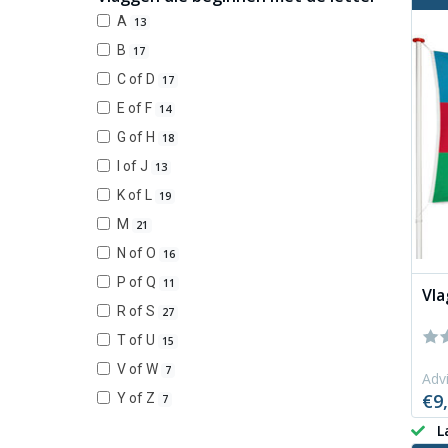
A
13
B
17
C of D
17
E of F
14
G of H
18
I of J
13
K of L
19
M
21
N of O
16
P of Q
11
Vla
R of S
27
T of U
15
V of W
7
Advi
€9
Y of Z
7
L