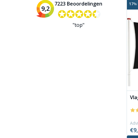
7223 Beoordelingen
17
% 
9,2
✪✪✪✪✪
✪✪✪✪✪
"top"
Vla
Advi
€9