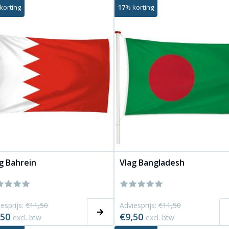
korting
17
% korting
g Bahrein
Vlag Bangladesh
esprijs:
€11,50
Adviesprijs:
€11,50
,50
€9,50
excl. btw
excl. btw