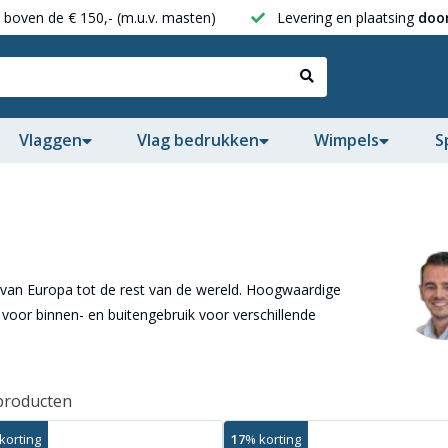
boven de € 150,- (m.u.v. masten)
Levering en plaatsing
door
Vlaggen
Vlag bedrukken
Wimpels
S
, van Europa tot de rest van de wereld. Hoogwaardige
t voor binnen- en buitengebruik voor verschillende
producten
korting
17
% korting