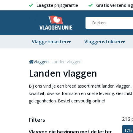
Laagste
prijsgarantie
Gratis verzending
Vlaggenmasten
Vlaggenstokken
Vlaggen
- Landen vlaggen
Landen vlaggen
Bij ons vind je een breed assortiment landen vlaggen
kwaliteit, diverse formaten en snelle levering. Geschik
gelegenheden. Bestel eenvoudig online!
216
Filters
17
% 
Vlaggen die beginnen met de letter