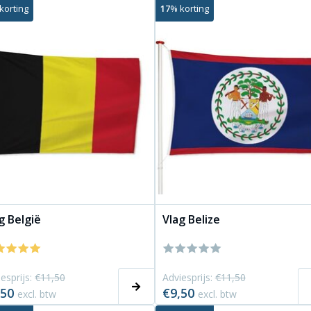
korting
17
% korting
g België
Vlag Belize
esprijs:
€11,50
Adviesprijs:
€11,50
,50
€9,50
excl. btw
excl. btw