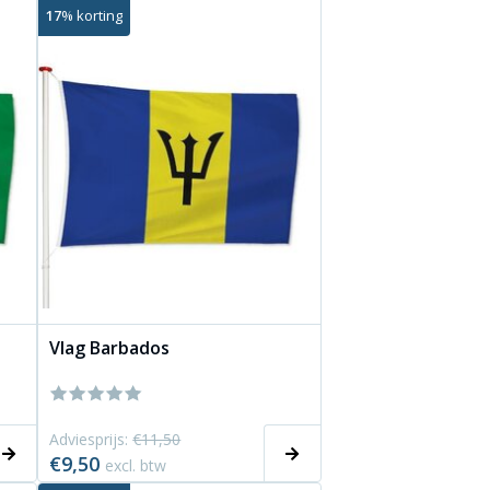
17
% korting
Vlag Barbados
Adviesprijs:
€11,50
€9,50
excl. btw