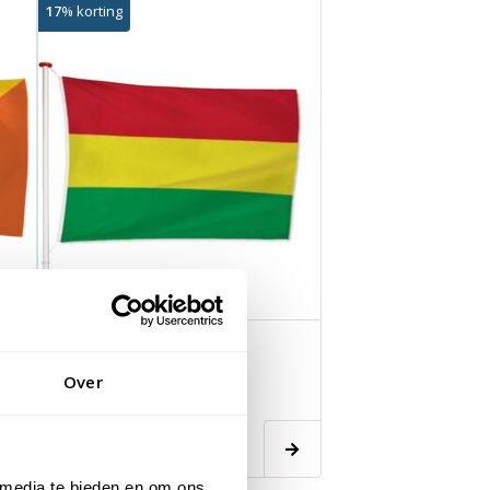
17
% korting
Vlag Bolivia
Over
Adviesprijs:
€11,50
€9,50
excl. btw
 media te bieden en om ons