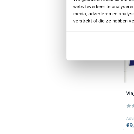
17
% 
websiteverkeer te analyseren
media, adverteren en analys
verstrekt of die ze hebben v
Vla
Advi
€9