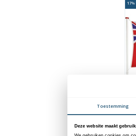
17
% 
Vl
Toestemming
Advi
Deze website maakt gebruik
€9
We gebruiken cookies om cont