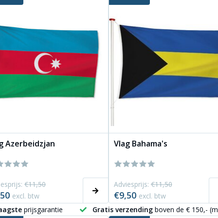
g Azerbeidzjan
Vlag Bahama's
esprijs:
€11,50
Adviesprijs:
€11,50
,50
€9,50
excl. btw
excl. btw
aagste
prijsgarantie
Gratis verzending
boven de € 150,- (m