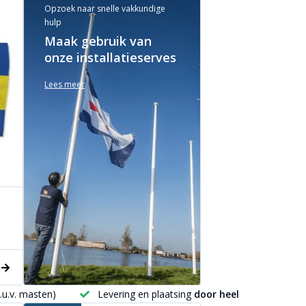
Opzoek naar snelle vakkundige
hulp
Maak gebruik van
onze installatieserves
Lees meer
.u.v. masten)
Levering en plaatsing
door heel NL & BE