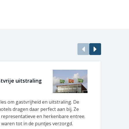
vrije uitstraling
Enor
BeBo 
lles om gastvrijheid en uitstraling. De
Bij B
otels dragen daar perfect aan bij. Ze
produ
 representatieve en herkenbare entree.
vlagg
waren tot in de puntjes verzorgd.
de ko