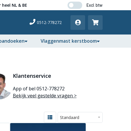
 heel NL & BE
0512-778272
pandoeken
Vlaggenmast kerstboom
Klantenservice
App of bel 0512-778272
Bekijk veel gestelde vragen >