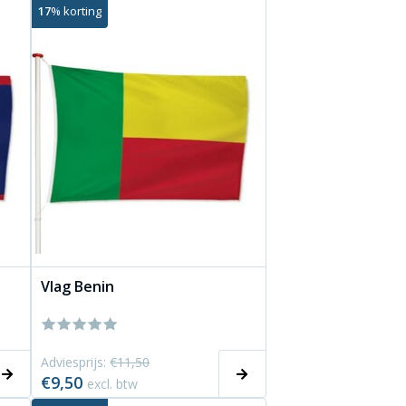
17
% korting
Vlag Benin
Adviesprijs:
€11,50
€9,50
excl. btw