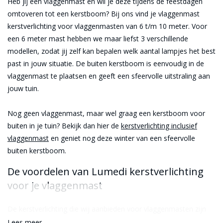
Heb jij een vlaggenmast en wil je deze tijdens de feestdagen
omtoveren tot een kerstboom? Bij ons vind je vlaggenmast
kerstverlichting voor vlaggenmasten van 6 t/m 10 meter. Voor
een 6 meter mast hebben we maar liefst 3 verschillende
modellen, zodat jij zelf kan bepalen welk aantal lampjes het best
past in jouw situatie. De buiten kerstboom is eenvoudig in de
vlaggenmast te plaatsen en geeft een sfeervolle uitstraling aan
jouw tuin.
Nog geen vlaggenmast, maar wel graag een kerstboom voor
buiten in je tuin? Bekijk dan hier de
kerstverlichting inclusief
vlaggenmast
en geniet nog deze winter van een sfeervolle
buiten kerstboom.
De voordelen van Lumedi kerstverlichting
voor je vlaggenmast
De kerstverlichting die wij aanbieden voor vlaggenmasten zijn
van het merk Lumedi. Deze bieden de volgende voordelen:
Lees meer