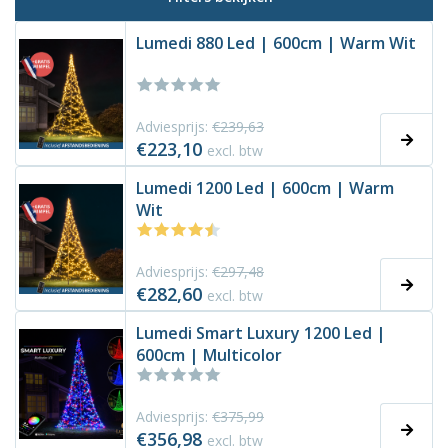
Lumedi 880 Led | 600cm | Warm Wit
Adviesprijs:
€239,63
€223,10
excl. btw
Lumedi 1200 Led | 600cm | Warm
Wit
Adviesprijs:
€297,48
€282,60
excl. btw
Lumedi Smart Luxury 1200 Led |
600cm | Multicolor
Adviesprijs:
€375,99
€356,98
excl. btw