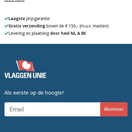
Voordeel
Extra in
Laagste
prijsgarantie
Knipperen
Gratis verzending
boven de € 150,- (m.u.v. masten)
✓ 10 verschillende sfeerfuncties
en meer!
Levering en plaatsing
door heel NL & BE
Optie 1: 
✓ Timerfunctie
16 uur uit
✓ Dimfunctie
4 verschi
✓ Geleverd met afstandsbediening
Deze kan
✓Geschikt voor elk type vlaggenmast
Let op da
Als eerste op de hoogte!
Lees in deze blog hoe je
kerstverlichting moet bevestigen aan
Abonneer
een vlaggenmast
.
Bestel nu je kerstboom voor je vlaggenmast