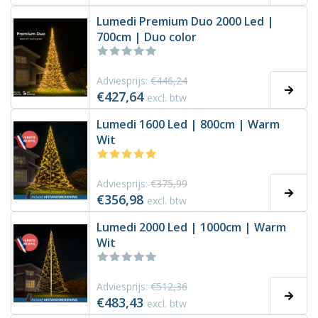
Lumedi Premium Duo 2000 Led |
700cm | Duo color
Adviesprijs:
€446,24
€427,64
excl. btw
Lumedi 1600 Led | 800cm | Warm
Wit
Adviesprijs:
€375,99
€356,98
excl. btw
Lumedi 2000 Led | 1000cm | Warm
Wit
Adviesprijs:
€512,36
€483,43
excl. btw