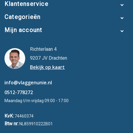
Klantenservice
Bij ons vind je kwalitatieve kerstbomen voor je vlaggenmast.
Deze zijn van het merk Lumedi en hebben 2 jaar
Categorieën
fabrieksgarantie. Naast uitstekende kwaliteit garanderen we de
scherpste prijs dankzij onze laagsteprijsgarantie. Plaats je jouw
Mijn account
bestelling op een werkdag vóór 13:00? Dan zorgen wij ervoor
dat deze dezelfde dag nog wordt verzonden!
Richterlaan 4
Geen vlaggenmast? Bekijk dan eens onze buiten
kerstbomen
9207 JV Drachten
met deelbare vlaggenmast
.
Bekijk op kaart
info@vlaggenunie.nl
0512-778272
Maandag t/m vrijdag 09:00 - 17:00
KvK:
74460374
Btw nr:
NL859910222B01