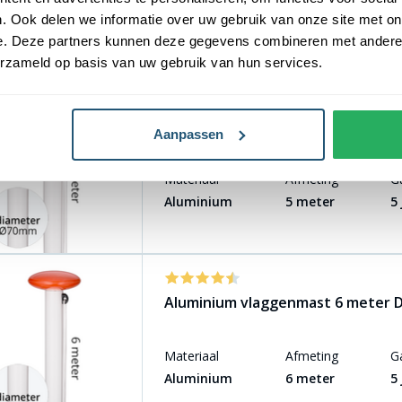
Materiaal
Afmeting
G
. Ook delen we informatie over uw gebruik van onze site met on
Aluminium
7 meter
5
e. Deze partners kunnen deze gegevens combineren met andere i
erzameld op basis van uw gebruik van hun services.
Aluminium vlaggenmast 5 meter
Aanpassen
Materiaal
Afmeting
G
Aluminium
5 meter
5
Aluminium vlaggenmast 6 meter
Materiaal
Afmeting
G
Aluminium
6 meter
5