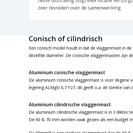
nette uitstraling oogt elke locatie verzorg
zeer tevreden over de samenwerking.
Conisch of cilindrisch
Een conisch model houdt in dat de vlaggenmast in de vo
dezelfde diameter. De conische vlaggenmasten zijn de 
Aluminium conische vlaggenmast
De aluminium conische vlaggenmast is voor degene vo
legering ALMgSi 0,7 F27, dit geeft o.a. de sterkte van
Aluminium cilindrische vlaggenmast
De aluminium cilindrische vlaggenmast is in 3 diktes 
De 60 & 70 mm worden vaak gezien als een budget mode
De 90mmØ is een sterkere vlaggenmast dan de 60 & 70