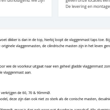
d en uitnodigend. We zijn
geven onze locaties een
De levering en montage 
et dikker is dan in de top, hierbij loopt de vlaggenmast taps toe. Bij
originele vlaggenmasten, de cilindrische masten zijn in het leven ge
or wie de voorkeur uitgaat naar een geheel gladde vlaggenmast zond
 de vlaggenmast aan.
te verkrijgen de 60, 70 & 90mmØ.
l, deze zijn dan ook niet zo sterk als de conische masten, desalni
mmØ, maar is dan ook weer wat duurder in aanschaf. Alle aluminium