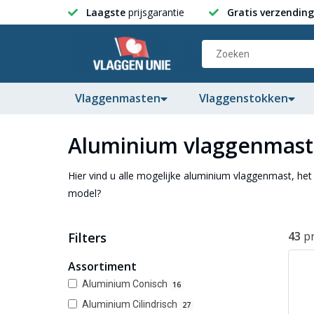
Laagste
prijsgarantie
Gratis verzending
Vlaggenmasten
Vlaggenstokken
Aluminium vlaggenmas
Hier vind u alle mogelijke aluminium vlaggenmast, het 
model?
43
p
Filters
Assortiment
Aluminium Conisch
16
Aluminium Cilindrisch
27