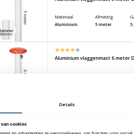
Materiaal
Afmeting
G
Aluminium
5 meter
5
Aluminium vlaggenmast 6 meter
Materiaal
Afmeting
G
Aluminium
6 meter
5
Details
Aluminium vlaggenmast 7 meter
 van cookies
ent en advertenties te personaliseren, om functies voor social