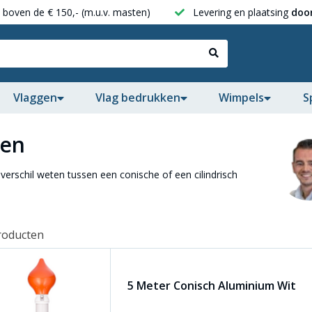
boven de € 150,- (m.u.v. masten)
Levering en plaatsing
door
Vlaggen
Vlag bedrukken
Wimpels
S
ten
verschil weten tussen een conische of een cilindrisch
roducten
5 Meter Conisch Aluminium Wit