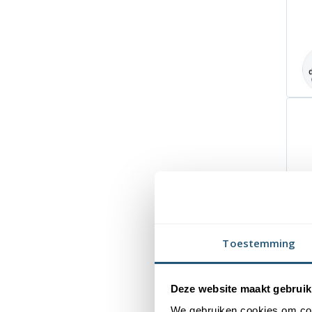
Toestemming
Deze website maakt gebruik
We gebruiken cookies om cont