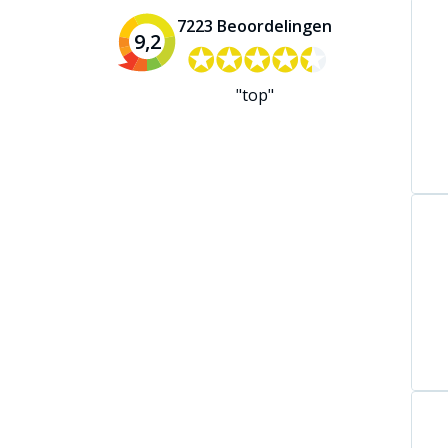
7223 Beoordelingen
9,2
✪✪✪✪✪
✪✪✪✪✪
"top"