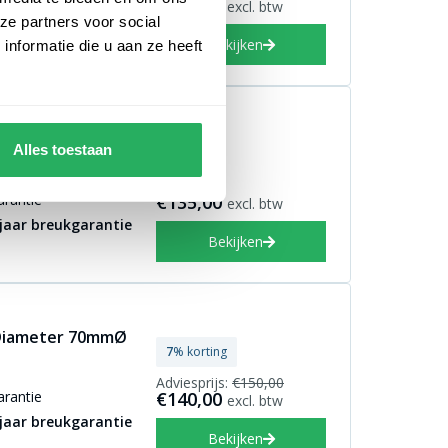
arantie
€150,00
excl. btw
ze partners voor social
 jaar breukgarantie
Bekijken
nformatie die u aan ze heeft
 Diameter 70mmØ
Alles toestaan
arantie
€135,00
excl. btw
 jaar breukgarantie
Bekijken
 Diameter 70mmØ
7
% korting
Adviesprijs:
€150,00
arantie
€140,00
excl. btw
 jaar breukgarantie
Bekijken