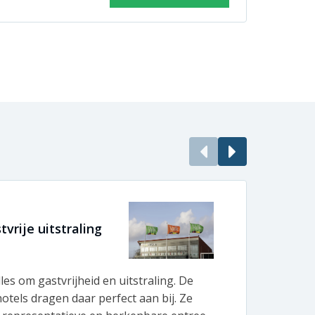
vrije uitstraling
Enor
BeBo 
lles om gastvrijheid en uitstraling. De
Bij B
otels dragen daar perfect aan bij. Ze
produ