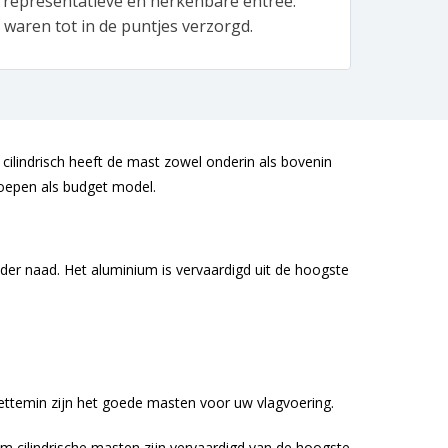
 representatieve en herkenbare entree.
vlagg
waren tot in de puntjes verzorgd.
de ko
 cilindrisch heeft de mast zowel onderin als bovenin
roepen als budget model.
er naad. Het aluminium is vervaardigd uit de hoogste
ettemin zijn het goede masten voor uw vlagvoering.
 cilindrische masten zijn vervaardigd van de hoogste