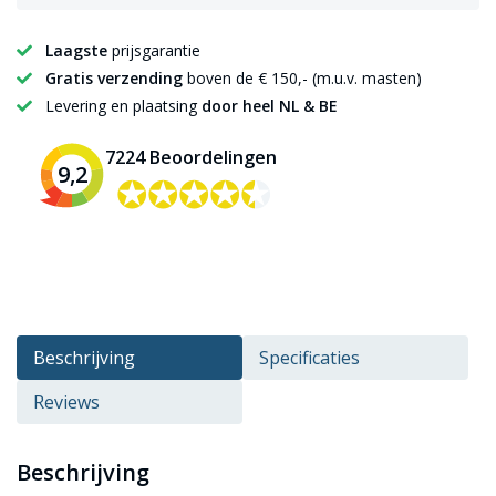
Laagste
prijsgarantie
Gratis verzending
boven de € 150,- (m.u.v. masten)
Levering en plaatsing
door heel NL & BE
7224 Beoordelingen
9,2
✪✪✪✪✪
✪✪✪✪✪
Beschrijving
Specificaties
Reviews
Beschrijving