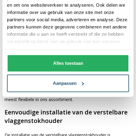
vlaggenstokhouder vast komt te zitten.
en om ons websiteverkeer te analyseren. Ook delen we
informatie over uw gebruik van onze site met onze
De verstelbare vlaggenstokhouder voor
partners voor social media, adverteren en analyse. Deze
iedere vlaggenstok
partners kunnen deze gegevens combineren met andere
informatie die u aan ze heeft verstrekt of die ze hebben
De verstelbare vlaggenstokhouder is ontworpen met een
verzameld op basis van uw gebruik van hun services.
binnendiameter van 3 cm, waardoor deze geschikt is voor al
onze vlaggenstokken. Naast dat u zelf de hoek kunt bepalen
heeft de houder nog een groot voordeel. Wanneer u de
Alles toestaan
vlaggenstok geplaatst heeft, kunt u deze vastzetten met de
schroef aan de zijkant. Hiermee klemt u de vlaggenstok in de
Aanpassen
houder, zodat deze niet uit de houder getild wordt tijdens een
windvlaag. Dit maakt de verstelbare vlaggenstokhouder de
meest flexibele in ons assortiment.
Eenvoudige installatie van de verstelbare
vlaggenstokhouder
De installatie van de verstelbare vlaggenstokhouder is