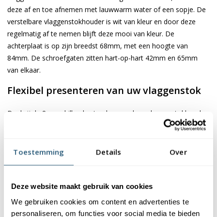
deze af en toe afnemen met lauwwarm water of een sopje. De
verstelbare vlaggenstokhouder is wit van kleur en door deze
regelmatig af te nemen blijft deze mooi van kleur. De
achterplaat is op zijn breedst 68mm, met een hoogte van
84mm. De schroefgaten zitten hart-op-hart 42mm en 65mm
van elkaar.
Flexibel presenteren van uw vlaggenstok
Dankzij de 8 verschillende standen van deze vlaggenstokhouder,
heeft u de vrijheid om de perfecte hoek te kiezen voor uw vlag.
De houder is voorzien van vier gaten in de hoeken. Hiermee
kunt u de verstelbare vlaggenstokhouder eenvoudig tegen uw
Toestemming
Details
Over
woning bevestigen. Pluggen en schroeven worden met deze
vlaggenstokhouder meegeleverd. Om de hoek van uw houder
aan te passen, draait u de vleugelmoer open. U draait deze net
Deze website maakt gebruik van cookies
zo ver open tot dat u de houder kunt bijstellen. Eenmaal op de
We gebruiken cookies om content en advertenties te
juiste hoek, draait u de vleugelmoer weer dicht, waarna de
personaliseren, om functies voor social media te bieden