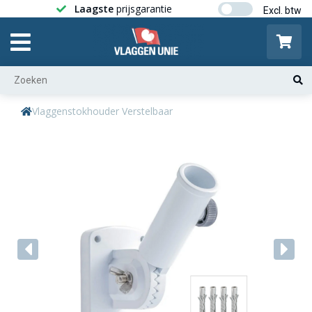
Laagste
prijsgarantie
Gratis ver
Vlaggenstokhouder Verstelbaar