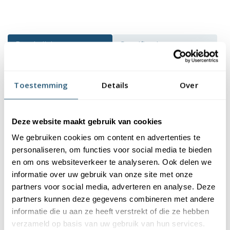
Beschrijving
Specificaties
Gebruikers video’s
Veelgestelde vragen
Toestemming
Details
Over
Reviews
Beschrijving
Deze website maakt gebruik van cookies
We gebruiken cookies om content en advertenties te
Na de vlag kwam er al snel een provinciewimpel voor de
personaliseren, om functies voor social media te bieden
provincie Zuid-Holland. Deze wimpel kenmerkt zich door de gele
en om ons websiteverkeer te analyseren. Ook delen we
en rode banen die over de lengte van de wimpel Zuid-Holland
informatie over uw gebruik van onze site met onze
lopen. Bovenin bevind zich de rode leeuw.
partners voor social media, adverteren en analyse. Deze
partners kunnen deze gegevens combineren met andere
De kenmerken van de wimpel Zuid-
informatie die u aan ze heeft verstrekt of die ze hebben
Holland
verzameld op basis van uw gebruik van hun services.