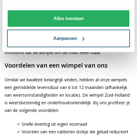
Deze wimpel heeft een lengte van 3 meter en een breedte van
25 cm. De zuid-Hollandse wimpel is gemaakt van sterk
Alles toestaan
scheepvaartsdoek en kan besteld worden met of zonder stokje.
Onze wimpels zijn voorzien van een hoogwaardige afwerking.
Zo is de zoom voorzien van een dubbele stiknaad en loopt het
Aanpassen
bevestigingskoord door een metalen roterende wartel. Deze
voorkomt dat de wimpel om de mast heen slaat.
Voordelen van een wimpel van ons
Omdat we kwaliteit belangrijk vinden, hebben al onze wimpels
een gemiddelde levensduur van 6 tot 12 maanden (afhankelijk
van weersomstandigheden en locatie). De wimpel Zuid-Holland
is weersbestendig en onderhoudsvriendelijk. Bij ons profiteer je
van de volgende voordelen:
✓ Snelle levering uit eigen voorraad
✓ Voorzien van een rubberen stokje die geluid reduceert