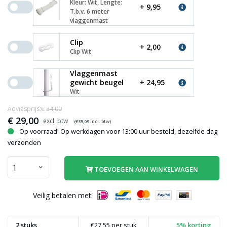
Kleur: Wit, Lengte:
+ 9,95
T.b.v. 6 meter
vlaggenmast
Clip
+ 2,00
Clip Wit
Vlaggenmast
gewicht beugel
+ 24,95
Wit
Adviesprijs:€
34,00
€
29,00
(€
35,09
incl. btw)
Op voorraad! Op werkdagen voor 13:00 uur besteld, dezelfde dag
verzonden
TOEVOEGEN AAN WINKELWAGEN
Veilig betalen met:
2 stuks
€27,55
per stuk
5% korting