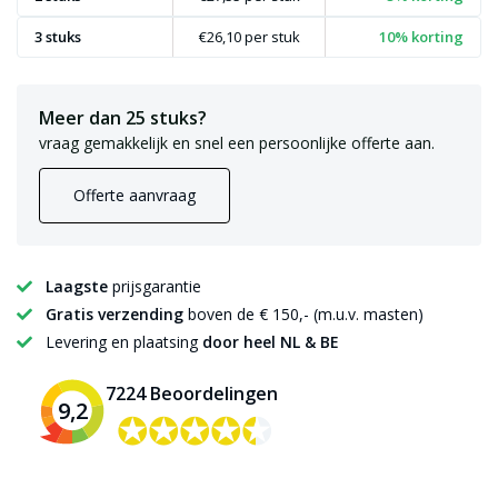
3 stuks
€26,10
per stuk
10% korting
Meer dan 25 stuks?
vraag gemakkelijk en snel een persoonlijke offerte aan.
Offerte aanvraag
Laagste
prijsgarantie
Gratis verzending
boven de € 150,- (m.u.v. masten)
Levering en plaatsing
door heel NL & BE
7224 Beoordelingen
9,2
✪✪✪✪✪
✪✪✪✪✪