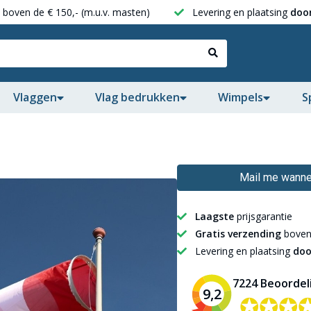
boven de € 150,- (m.u.v. masten)
Levering en plaatsing
door
Vlaggen
Vlag bedrukken
Wimpels
S
Mail me wannee
Laagste
prijsgarantie
Gratis verzending
boven 
Levering en plaatsing
doo
7224 Beoordel
9,2
✪✪✪
✪✪✪