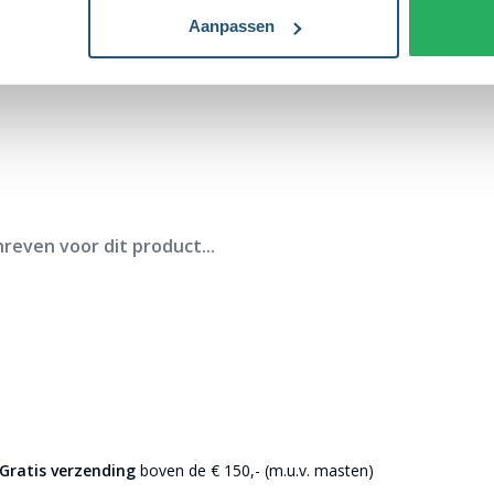
Aanpassen
reven voor dit product...
Gratis verzending
boven de € 150,- (m.u.v. masten)