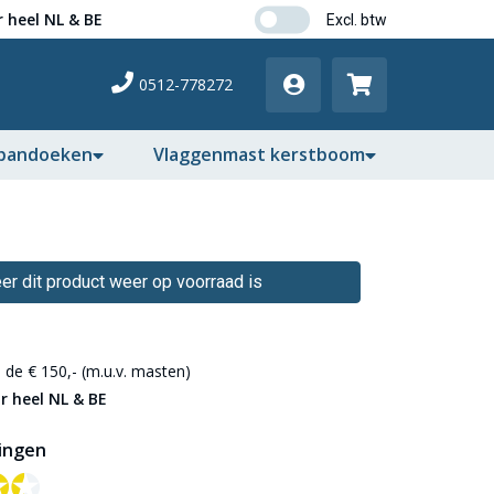
 heel NL & BE
0512-778272
pandoeken
Vlaggenmast kerstboom
r dit product weer op voorraad is
de € 150,- (m.u.v. masten)
r heel NL & BE
ingen
✪✪
✪✪