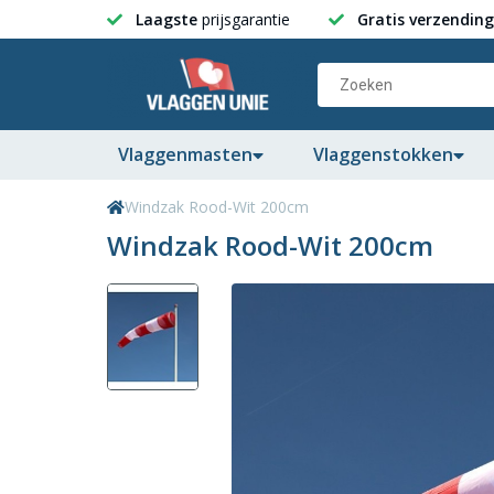
Laagste
prijsgarantie
Gratis verzending
Vlaggenmasten
Vlaggenstokken
Windzak Rood-Wit 200cm
Windzak Rood-Wit 200cm