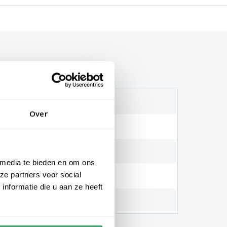
 en wit
Over
cm
m
 media te bieden en om ons
ze partners voor social
ggendoek
nformatie die u aan ze heeft
clips aan de vlaggenlijn