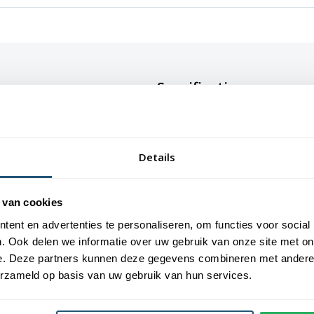
Specificaties
andige windzak laat het u zien.
 46cm.
Kleur
Rood
Details
de windzak namelijk gewoon aan
Lengte
200 
 van cookies
Diameter
46 c
ent en advertenties te personaliseren, om functies voor social
. Ook delen we informatie over uw gebruik van onze site met on
Materiaal
Vla
e. Deze partners kunnen deze gegevens combineren met andere i
erzameld op basis van uw gebruik van hun services.
Bevestiging
Met 