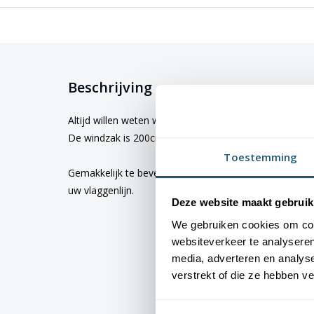
Beschrijving
Altijd willen weten waar de wind vandaan komt? Deze h
De windzak is 200cm lang en heeft een diameter van
Toestemming
Gemakkelijk te bevestigen aan uw mast. U bevestigt 
uw vlaggenlijn.
Deze website maakt gebruik
We gebruiken cookies om cont
websiteverkeer te analyseren
media, adverteren en analys
verstrekt of die ze hebben v