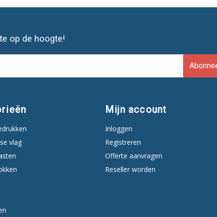
ste op de hoogte!
Abonne
rieën
Mijn account
edrukken
Inloggen
se vlag
Registreren
asten
Offerte aanvragen
okken
Reseller worden
en