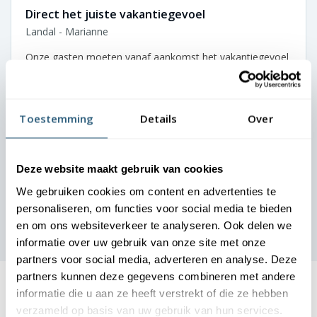
Direct het juiste vakantiegevoel
Landal - Marianne
Onze gasten moeten vanaf aankomst het vakantiegevoel
ervaren. De vlaggen bij onze parken zetten direct de juiste
toon. Dankzij de nette uitstraling oogt elke locatie
verzorgd en uitnodigend. We zijn zeer tevreden over de
Toestemming
Details
Over
samenwerking.
Deze website maakt gebruik van cookies
We gebruiken cookies om content en advertenties te
personaliseren, om functies voor social media te bieden
en om ons websiteverkeer te analyseren. Ook delen we
informatie over uw gebruik van onze site met onze
partners voor social media, adverteren en analyse. Deze
partners kunnen deze gegevens combineren met andere
informatie die u aan ze heeft verstrekt of die ze hebben
verzameld op basis van uw gebruik van hun services.
Laagste
prijsgarantie