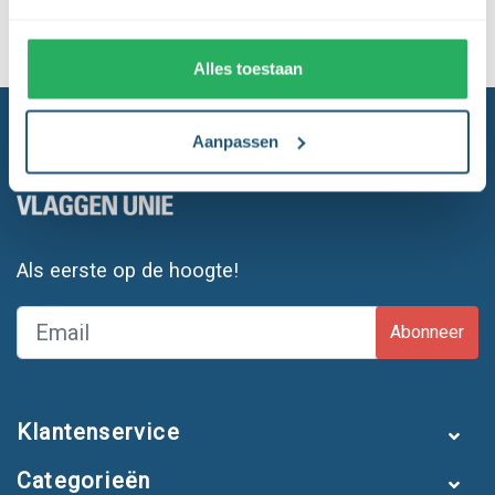
Gratis verzending
boven de € 150,- (m.u.v. masten)
Levering en plaatsing
door heel NL & BE
Alles toestaan
Aanpassen
Als eerste op de hoogte!
Abonneer
Klantenservice
Categorieën