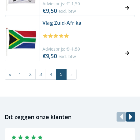
Adviesprijs:
€11,50
€9,50
excl. btw
Vlag Zuid-Afrika
Adviesprijs:
€11,50
€9,50
excl. btw
«
1
2
3
4
5
»
Dit zeggen onze klanten