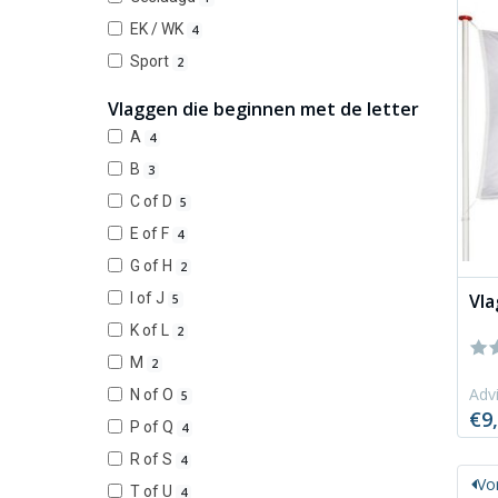
EK / WK
4
Sport
2
Vlaggen die beginnen met de letter
A
4
B
3
C of D
5
E of F
4
G of H
2
Vla
I of J
5
K of L
2
M
2
Advi
N of O
5
€9
P of Q
4
R of S
4
Vo
T of U
4