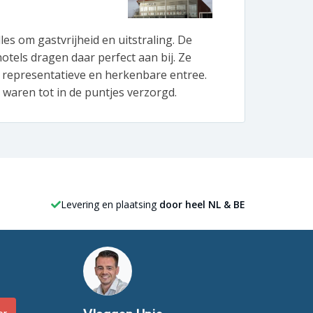
BeBo 
lles om gastvrijheid en uitstraling. De
Bij B
otels dragen daar perfect aan bij. Ze
produ
 representatieve en herkenbare entree.
vlagg
waren tot in de puntjes verzorgd.
de ko
Levering en plaatsing
door heel NL & BE