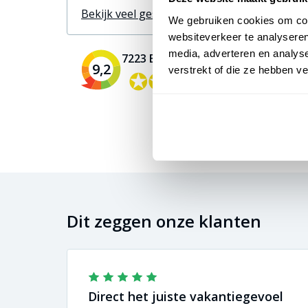
Bekijk veel gestelde vragen >
We gebruiken cookies om cont
websiteverkeer te analyseren
media, adverteren en analys
7223 Beoordelingen
9,2
verstrekt of die ze hebben v
✪✪✪✪✪
✪✪✪✪✪
"top"
Dit zeggen onze klanten
Direct het juiste vakantiegevoel