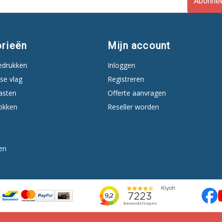
Abonne
rieën
Mijn account
edrukken
Inloggen
se vlag
Registreren
asten
Offerte aanvragen
okken
Reseller worden
en