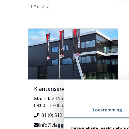
Y of Z
2
Klantenservice
Maandag t/m vrijdag
09:00 - 17:00 uur
Toestemming
+31 (0) 512 - 778 272
Info@vlaggenunie.nl
Deze website maakt gebruik