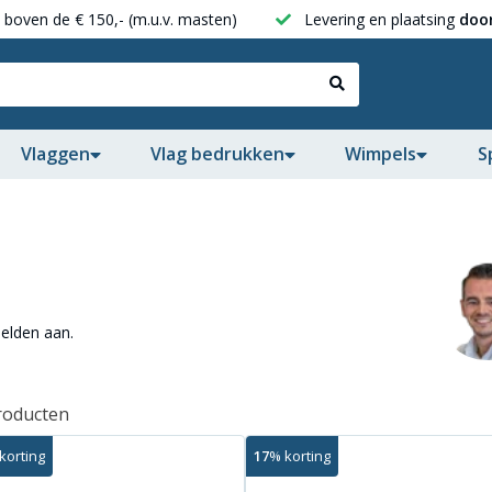
boven de € 150,- (m.u.v. masten)
Levering en plaatsing
door
Vlaggen
Vlag bedrukken
Wimpels
S
elden aan.
roducten
korting
17
% korting