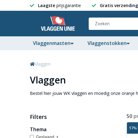
Laagste
prijsgarantie
Gratis verzending
Vlaggenmasten
Vlaggenstokken
Vlaggen
Vlaggen
Bestel hier jouw WK vlaggen en moedig onze oranje h
50
p
Filters
17
% 
Thema
Geslaagd
1