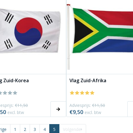
g Zuid-Korea
Vlag Zuid-Afrika
esprijs:
€11,50
Adviesprijs:
€11,50
,50
€9,50
excl. btw
excl. btw
rige
1
2
3
4
5
Volgende