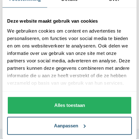
Vlag Turkije
Deze website maakt gebruik van cookies
We gebruiken cookies om content en advertenties te
Adviesprijs:
€11,50
personaliseren, om functies voor social media te bieden
€9,50
excl. btw
en om ons websiteverkeer te analyseren. Ook delen we
informatie over uw gebruik van onze site met onze
Vlag Uruguay
partners voor social media, adverteren en analyse. Deze
partners kunnen deze gegevens combineren met andere
informatie die u aan ze heeft verstrekt of die ze hebben
Adviesprijs:
€11,50
verzameld op basis van uw gebruik van hun services.
€9,50
excl. btw
Alles toestaan
«
1
2
3
4
5
»
Aanpassen