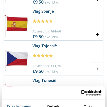
€9,50
excl. btw
Vlag Spanje
Adviesprijs:
€11,50
€9,50
excl. btw
Vlag Tsjechië
Adviesprijs:
€11,50
€9,50
excl. btw
Vlag Tunesië
Adviesprijs:
€11,50
€9,50
Toestemming
Details
Over
excl. btw