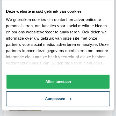
Deze website maakt gebruik van cookies
Dit zeggen onze klanten
We gebruiken cookies om content en advertenties te
personaliseren, om functies voor social media te bieden
en om ons websiteverkeer te analyseren. Ook delen we
informatie over uw gebruik van onze site met onze
Direct het juiste vakantiegevoel
partners voor social media, adverteren en analyse. Deze
Landal - Marianne
partners kunnen deze gegevens combineren met andere
Onze gasten moeten vanaf aankomst het vakantiegevoel
informatie die u aan ze heeft verstrekt of die ze hebben
ervaren. De vlaggen bij onze parken zetten direct de juiste
verzameld op basis van uw gebruik van hun services.
toon. Dankzij de nette uitstraling oogt elke locatie
verzorgd en uitnodigend. We zijn zeer tevreden over de
samenwerking.
Alles toestaan
Aanpassen