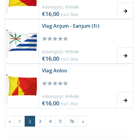
Adviesprijs:
€19,00
€16,00
excl. btw
Vlag Anjum - Eanjum (fr)
Adviesprijs:
€19,00
€16,00
excl. btw
Vlag Anloo
Adviesprijs:
€19,00
€16,00
excl. btw
«
1
2
3
4
5
76
»