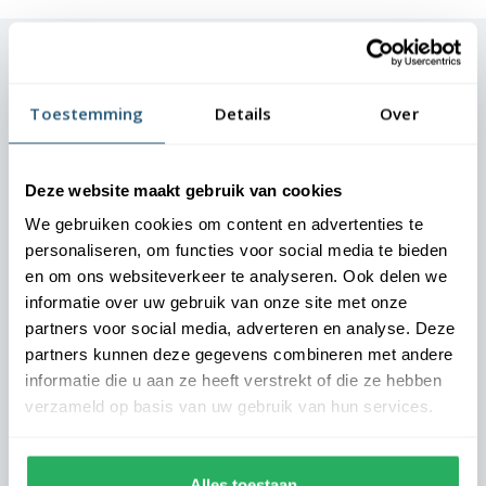
Dit zeggen onze klanten
Toestemming
Details
Over
Direct het juiste vakantiegevoel
Deze website maakt gebruik van cookies
Landal - Marianne
We gebruiken cookies om content en advertenties te
personaliseren, om functies voor social media te bieden
Onze gasten moeten vanaf aankomst het vakantiegevoel
en om ons websiteverkeer te analyseren. Ook delen we
ervaren. De vlaggen bij onze parken zetten direct de juiste
informatie over uw gebruik van onze site met onze
toon. Dankzij de nette uitstraling oogt elke locatie
partners voor social media, adverteren en analyse. Deze
verzorgd en uitnodigend. We zijn zeer tevreden over de
partners kunnen deze gegevens combineren met andere
samenwerking.
informatie die u aan ze heeft verstrekt of die ze hebben
verzameld op basis van uw gebruik van hun services.
Alles toestaan