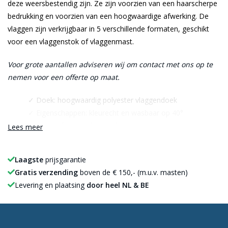
deze weersbestendig zijn. Ze zijn voorzien van een haarscherpe
bedrukking en voorzien van een hoogwaardige afwerking. De
vlaggen zijn verkrijgbaar in 5 verschillende formaten, geschikt
voor een vlaggenstok of vlaggenmast.
Voor grote aantallen adviseren wij om contact met ons op te
nemen voor een offerte op maat.
✓ Doek: hoogwaardig polyester vlaggendoek
✓ Eigenschappen: kleurecht en wasbaar op 40°
✓ Kenmerken : UV bestendig
Lees meer
✓ Afwerking: hoogwaardige afwerking met kopband en
dubbele stiknaad
Laagste
prijsgarantie
Gratis verzending
boven de € 150,- (m.u.v. masten)
Levering en plaatsing
door heel NL & BE