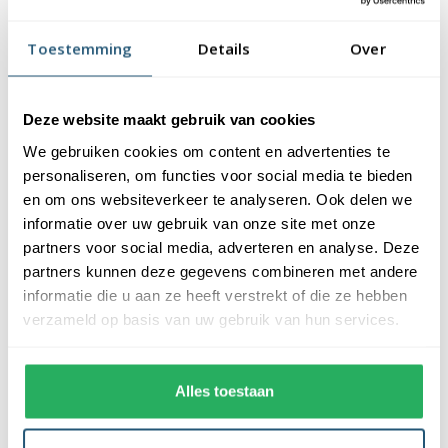
kleurde oranje. Daar waar de meeste landen veelal vasthouden
Toestemming
Details
Over
aan hun nationale vlag, ruilen wij Nederlandse de rood, wit,
blauwe vlag veelvuldig in voor oranje exemplaren. Zo zullen de
voetbalstadions in Duitsland oranje kleuren wanneer het
Deze website maakt gebruik van cookies
Nederlands elftal daar aantreed.
We gebruiken cookies om content en advertenties te
personaliseren, om functies voor social media te bieden
Vlaggen en sport: Een onafscheidelijke
en om ons websiteverkeer te analyseren. Ook delen we
band
informatie over uw gebruik van onze site met onze
partners voor social media, adverteren en analyse. Deze
De relatie tussen vlaggen en sport is er een van symbiose. Of
partners kunnen deze gegevens combineren met andere
het nu gaat om internationale competities zoals het EK voetbal,
informatie die u aan ze heeft verstrekt of die ze hebben
de Olympische Spelen of lokale sportevenementen, vlaggen
verzameld op basis van uw gebruik van hun services.
voegen een extra laag toe aan de fan beleving. Ze creëren een
zee van kleuren, vormen en symbolen die de passie van
supporters weerspiegelen. Een landsvlag zorgt ook voor
Alles toestaan
verbroedering en creëert een vorm van eenheid en nationale
trots. Haal dus nu eenvoudig en snel uw favoriete landvlag in