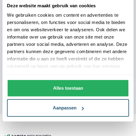
Deze website maakt gebruik van cookies
Direct het juiste vakantiegevoel
We gebruiken cookies om content en advertenties te
Landal - Marianne
personaliseren, om functies voor social media te bieden
Onze gasten moeten vanaf aankomst het vakantiegevoel
en om ons websiteverkeer te analyseren. Ook delen we
ervaren. De vlaggen bij onze parken zetten direct de juiste
informatie over uw gebruik van onze site met onze
toon. Dankzij de nette uitstraling oogt elke locatie
partners voor social media, adverteren en analyse. Deze
verzorgd en uitnodigend. We zijn zeer tevreden over de
partners kunnen deze gegevens combineren met andere
samenwerking.
informatie die u aan ze heeft verstrekt of die ze hebben
verzameld op basis van uw gebruik van hun services.
Alles toestaan
Aanpassen
Laagste
prijsgarantie